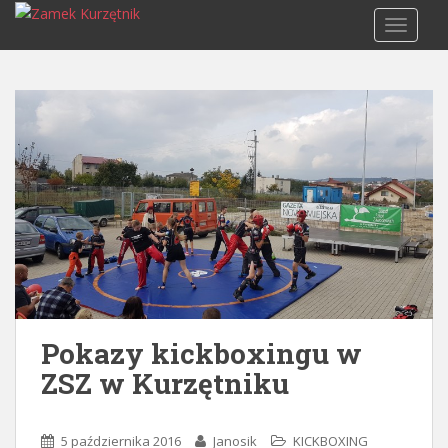
S
TOGGLE
k
i
p
t
o
m
a
i
n
c
o
n
t
e
Pokazy kickboxingu w
n
ZSZ w Kurzętniku
t
5 października 2016
Janosik
KICKBOXING