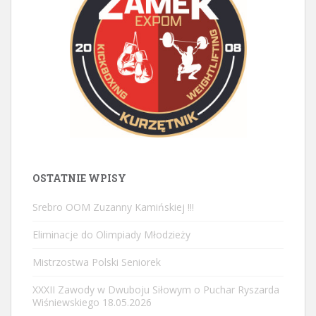
OSTATNIE WPISY
Srebro OOM Zuzanny Kamińskiej !!!
Eliminacje do Olimpiady Młodzieży
Mistrzostwa Polski Seniorek
XXXII Zawody w Dwuboju Siłowym o Puchar Ryszarda
Wiśniewskiego 18.05.2026