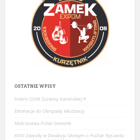
OSTATNIE WPISY
Srebro OOM Zuzanny Kamińskiej !!!
Eliminacje do Olimpiady Młodzieży
Mistrzostwa Polski Seniorek
XXXII Zawody w Dwuboju Siłowym o Puchar Ryszarda