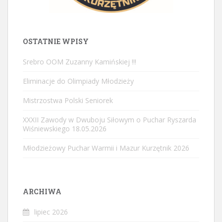
OSTATNIE WPISY
Srebro OOM Zuzanny Kamińskiej !!!
Eliminacje do Olimpiady Młodzieży
Mistrzostwa Polski Seniorek
XXXII Zawody w Dwuboju Siłowym o Puchar Ryszarda
Wiśniewskiego 18.05.2026
Młodzieżowy Puchar Warmii i Mazur Kurzętnik 2026
ARCHIWA
lipiec 2026