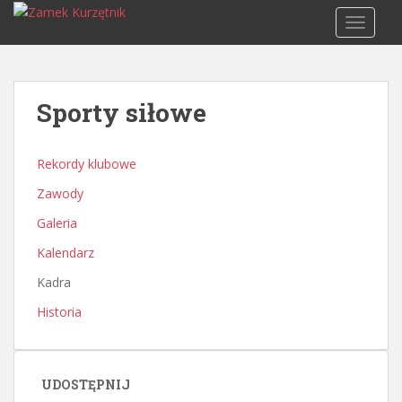
S
TOGGLE
k
i
p
t
Sporty siłowe
o
m
a
Rekordy klubowe
i
Zawody
n
c
Galeria
o
Kalendarz
n
t
Kadra
e
Historia
n
t
UDOSTĘPNIJ