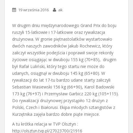
19 września 2016
ak
W drugim dniu międzynarodowego Grand Prix do boju
ruszyli 15-latkowie i 17-latkowie oraz rywalizacja
drużynowa. W gronie piętnastolatków wystartowało
dwóch naszych zawodników Jakub Rochewicz, który
zaliczył wszystkie podejścia i poprawił swoje rekordy
życiowe osiągając w dwuboju 155 kg (70+85), drugim
był Rafał Luliński, który tego startu nie może do
udanych, osiągnął w dwuboju 145 kg (65+80). W
rywalizacji do lat 17-tu bardzo udane starty zaliczyli
Sebastian Wasiewski 156 kg (66+90), Karol Badowski
173 kg (76+97) i Przemysław Garbicz 220 kg (105+115).
Do rywalizacji drużynowej przystąpiło 12 drużyn z
Polski, Czech i Białorusi. Ekipa młodych sztangistów z
Kurzętnika zajęła bardzo dobre piąte miejsce.
A tu krótka relacja w TVP Olsztyn :
http://olsztyn.tvp.pl/27023700/21916