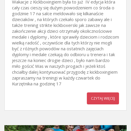
Wakacje z Kickboxingiem była to już IV edycja która
cały czas cieszy się dużym powodzeniem co środa o
godzinie 17 na salce meldowało się kilkanaście
dzieciaków , na których czekało sporo zabawy ale i
także trening strikte kickboxerski jak zawsze na
zakończenie akcji dzieci otrzymały okolicznościowe
medale i dyplomy , które sprawiły dzieciom i rodzicom
wielką radość , oczywiście dla tych którzy nie mogli
być z różnych powodów na ostatnich zajęciach
dyplomy i medale czekają do odbioru u trenera i tak
jeszcze na koniec drogie dzieci , było nam bardzo
miło gościć Was w naszych progach i jeżeli ktoś
chciałby dalej kontynuować przygodę z kickboxingiem
zapraszamy na treningi w każdy czwartek do
Kurzętnika na godzinę 17
CZYTAJ WIĘCEJ