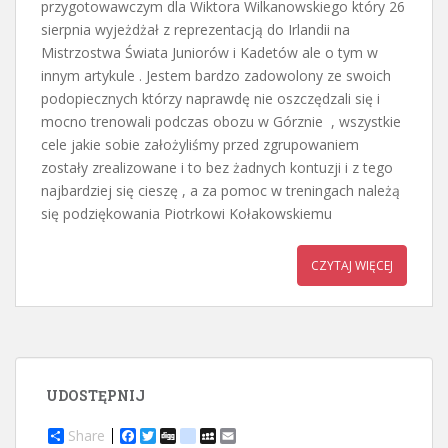
przygotowawczym dla Wiktora Wilkanowskiego który 26
sierpnia wyjeżdżał z reprezentacją do Irlandii na
Mistrzostwa Świata Juniorów i Kadetów ale o tym w
innym artykule . Jestem bardzo zadowolony ze swoich
podopiecznych którzy naprawdę nie oszczędzali się i
mocno trenowali podczas obozu w Górznie , wszystkie
cele jakie sobie założyliśmy przed zgrupowaniem
zostały zrealizowane i to bez żadnych kontuzji i z tego
najbardziej się cieszę , a za pomoc w treningach należą
się podziękowania Piotrkowi Kołakowskiemu
CZYTAJ WIĘCEJ
UDOSTĘPNIJ
Share
F
T
D
d
M
E