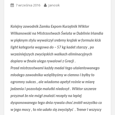
7 września 2016
Janosik
Kolejny zawodnik Zamku Expom Kurzętnik Wiktor
Wilkanowski na Mistrzostwach Świata w Dublinie Irlandia
w pięknym stylu wywalczył srebrny krążek w formule kick
light kategoria wagowa do – 57 kg kadet starszy , po
wcześniejszych zwycięskich walkach eliminacyjnych
dopiero w finale ulega rywalowi z Grecji .
Przed mistrzostwami każdy medal tego utalentowanego
młodego zawodnika wzięlibyśmy w ciemno i byłby to
ogromny sukces , ale wiadomo apetyt rośnie w miarę
jedzenia i pozostaje malutki niedosyt . Wiktor szczerze
przyznał że nie mógł znaleźć recepty na lepiej
dysponowanego tego dnia rywala choć zrobił wszystko co
w jego mocy , to nie udało się zwyciężyć . Trener i wszyscy