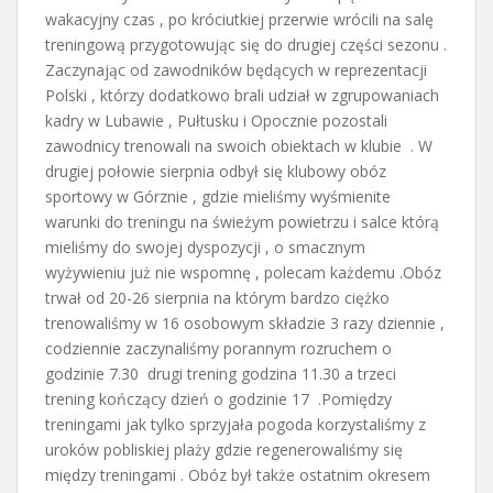
wakacyjny czas , po króciutkiej przerwie wrócili na salę
treningową przygotowując się do drugiej części sezonu .
Zaczynając od zawodników będących w reprezentacji
Polski , którzy dodatkowo brali udział w zgrupowaniach
kadry w Lubawie , Pułtusku i Opocznie pozostali
zawodnicy trenowali na swoich obiektach w klubie . W
drugiej połowie sierpnia odbył się klubowy obóz
sportowy w Górznie , gdzie mieliśmy wyśmienite
warunki do treningu na świeżym powietrzu i salce którą
mieliśmy do swojej dyspozycji , o smacznym
wyżywieniu już nie wspomnę , polecam każdemu .Obóz
trwał od 20-26 sierpnia na którym bardzo ciężko
trenowaliśmy w 16 osobowym składzie 3 razy dziennie ,
codziennie zaczynaliśmy porannym rozruchem o
godzinie 7.30 drugi trening godzina 11.30 a trzeci
trening kończący dzień o godzinie 17 .Pomiędzy
treningami jak tylko sprzyjała pogoda korzystaliśmy z
uroków pobliskiej plaży gdzie regenerowaliśmy się
między treningami . Obóz był także ostatnim okresem