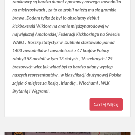
zamkowcy są bardzo dumni z postawy naszego zawodnika
na mistrzostwach , za to co zrobił należą mu się gromkie
brawa .
Dodam tylko że był to absolutny debiut
kickboxerski Wiktora na arenie międzynarodowej w
największej Amatorskiej Federacji Kickboxingu na Świecie
WAKO . Troszkę statystyk w Dublinie startowało ponad
1400 zawodników i zawodniczek z 47 krajów Polacy
zdobyli 58 medali w tym 13 złotych , 16 srebrnych i 29
brązowych więc jak widać był to bardzo udany występ
naszych reprezentantów , w klasyfikacji drużynowej Polska
zajęła 6 miejsce za Rosją , Irlandią , Włochami , WLK
Brytanią i Węgrami .
CZYTAJ WIĘCEJ