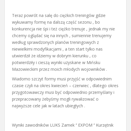
Teraz powrót na salę do ciężkich treningów gdzie
wykuwamy formę na dalszą część sezonu , bo
konkurencja nie śpi i też ciężko trenuje , jednak my nie
chcemy oglądać się na innych , sumiennie trenujemy
według sprawdzonych planów treningowych z
niewielkimi modyfikacjami , a ten start tylko nas
utwierdził że idziemy w dobrym kierunku , co
potwierdziły i cieszą wyniki uzyskane w Mińsku
Mazowieckim przez moich młodych wojowników .
Wiadomo szczyt formy musi przyjść w odpowiednim
czasie czyli na okres kwiecień – czerwiec , dlatego okres
przygotowawczy musi być odpowiednio przemyślany i
przepracowany żebyśmy mogli rywalizować o
najwyższe cele jak w latach ubiegłych .
Wyniki zawodników LUKS Zamek ‘’ EXPOM ‘’ Kurzętnik