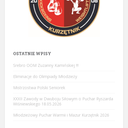
OSTATNIE WPISY
Srebro OOM Zuzanny Kamińskiej !!!
Eliminacje do Olimpiady Młodzieży
Mistrzostwa Polski Seniorek
XXXII Zawody w Dwuboju Siłowym o Puchar Ryszarda
Wiśniewskiego 18.05.2026
Młodzieżowy Puchar Warmii i Mazur Kurzętnik 2026