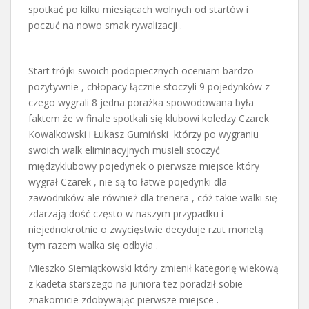
spotkać po kilku miesiącach wolnych od startów i
poczuć na nowo smak rywalizacji .
Start trójki swoich podopiecznych oceniam bardzo
pozytywnie , chłopacy łącznie stoczyli 9 pojedynków z
czego wygrali 8 jedna porażka spowodowana była
faktem że w finale spotkali się klubowi koledzy Czarek
Kowalkowski i Łukasz Gumiński którzy po wygraniu
swoich walk eliminacyjnych musieli stoczyć
międzyklubowy pojedynek o pierwsze miejsce który
wygrał Czarek , nie są to łatwe pojedynki dla
zawodników ale również dla trenera , cóż takie walki się
zdarzają dość często w naszym przypadku i
niejednokrotnie o zwycięstwie decyduje rzut monetą
tym razem walka się odbyła .
Mieszko Siemiątkowski który zmienił kategorię wiekową
z kadeta starszego na juniora tez poradził sobie
znakomicie zdobywając pierwsze miejsce .