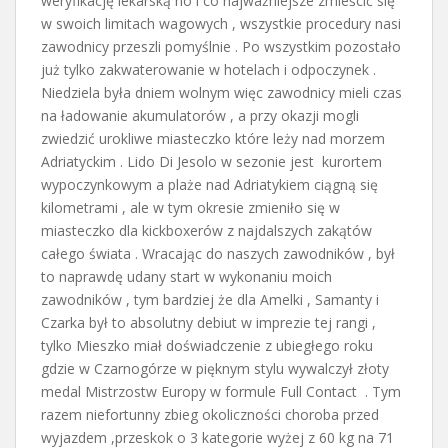
weryfikację lekarską no i co najważniejsze zmieścić się
w swoich limitach wagowych , wszystkie procedury nasi
zawodnicy przeszli pomyślnie . Po wszystkim pozostało
już tylko zakwaterowanie w hotelach i odpoczynek .
Niedziela była dniem wolnym więc zawodnicy mieli czas
na ładowanie akumulatorów , a przy okazji mogli
zwiedzić urokliwe miasteczko które leży nad morzem
Adriatyckim . Lido Di Jesolo w sezonie jest kurortem
wypoczynkowym a plaże nad Adriatykiem ciągną się
kilometrami , ale w tym okresie zmieniło się w
miasteczko dla kickboxerów z najdalszych zakątów
całego świata . Wracając do naszych zawodników , był
to naprawdę udany start w wykonaniu moich
zawodników , tym bardziej że dla Amelki , Samanty i
Czarka był to absolutny debiut w imprezie tej rangi ,
tylko Mieszko miał doświadczenie z ubiegłego roku
gdzie w Czarnogórze w pięknym stylu wywalczył złoty
medal Mistrzostw Europy w formule Full Contact . Tym
razem niefortunny zbieg okoliczności choroba przed
wyjazdem ,przeskok o 3 kategorie wyżej z 60 kg na 71