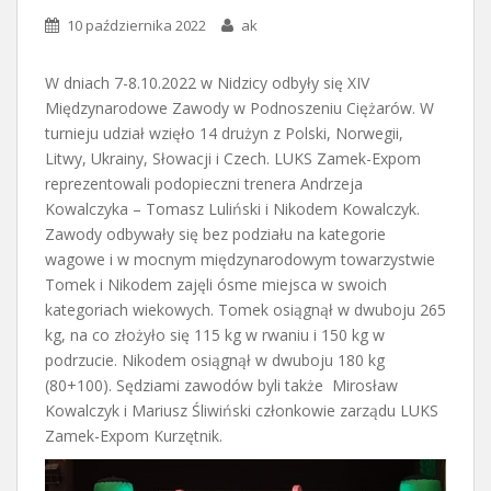
10 października 2022
ak
W dniach 7-8.10.2022 w Nidzicy odbyły się XIV
Międzynarodowe Zawody w Podnoszeniu Ciężarów. W
turnieju udział wzięło 14 drużyn z Polski, Norwegii,
Litwy, Ukrainy, Słowacji i Czech. LUKS Zamek-Expom
reprezentowali podopieczni trenera Andrzeja
Kowalczyka – Tomasz Luliński i Nikodem Kowalczyk.
Zawody odbywały się bez podziału na kategorie
wagowe i w mocnym międzynarodowym towarzystwie
Tomek i Nikodem zajęli ósme miejsca w swoich
kategoriach wiekowych. Tomek osiągnął w dwuboju 265
kg, na co złożyło się 115 kg w rwaniu i 150 kg w
podrzucie. Nikodem osiągnął w dwuboju 180 kg
(80+100). Sędziami zawodów byli także Mirosław
Kowalczyk i Mariusz Śliwiński członkowie zarządu LUKS
Zamek-Expom Kurzętnik.