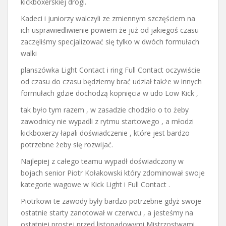
kickboxerskiej drogi.
Kadeci i juniorzy walczyli ze zmiennym szczęściem na
ich usprawiedliwienie powiem że już od jakiegoś czasu
zaczęliśmy specjalizować się tylko w dwóch formułach
walki
planszówka Light Contact i ring Full Contact oczywiście
od czasu do czasu będziemy brać udział także w innych
formułach gdzie dochodzą kopnięcia w udo Low Kick ,
tak było tym razem , w zasadzie chodziło o to żeby
zawodnicy nie wypadli z rytmu startowego , a młodzi
kickboxerzy łapali doświadczenie , które jest bardzo
potrzebne żeby się rozwijać.
Najlepiej z całego teamu wypadł doświadczony w
bojach senior Piotr Kołakowski który zdominował swoje
kategorie wagowe w Kick Light i Full Contact .
Piotrkowi te zawody były bardzo potrzebne gdyż swoje
ostatnie starty zanotował w czerwcu , a jesteśmy na
ostatniej prostej przed listopadowymi Mistrzostwami