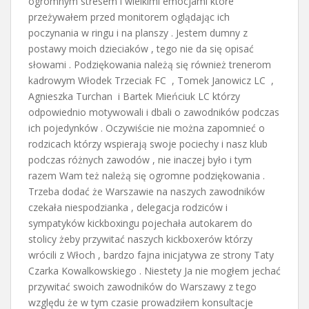
ogromnym stresem i wielkimi emocjami które
przeżywałem przed monitorem oglądając ich
poczynania w ringu i na planszy . Jestem dumny z
postawy moich dzieciaków , tego nie da się opisać
słowami . Podziękowania należą się również trenerom
kadrowym Włodek Trzeciak FC , Tomek Janowicz LC ,
Agnieszka Turchan i Bartek Mieńciuk LC którzy
odpowiednio motywowali i dbali o zawodników podczas
ich pojedynków . Oczywiście nie można zapomnieć o
rodzicach którzy wspierają swoje pociechy i nasz klub
podczas różnych zawodów , nie inaczej było i tym
razem Wam też należą się ogromne podziękowania .
Trzeba dodać że Warszawie na naszych zawodników
czekała niespodzianka , delegacja rodziców i
sympatyków kickboxingu pojechała autokarem do
stolicy żeby przywitać naszych kickboxerów którzy
wrócili z Włoch , bardzo fajna inicjatywa ze strony Taty
Czarka Kowalkowskiego . Niestety Ja nie mogłem jechać
przywitać swoich zawodników do Warszawy z tego
względu że w tym czasie prowadziłem konsultacje