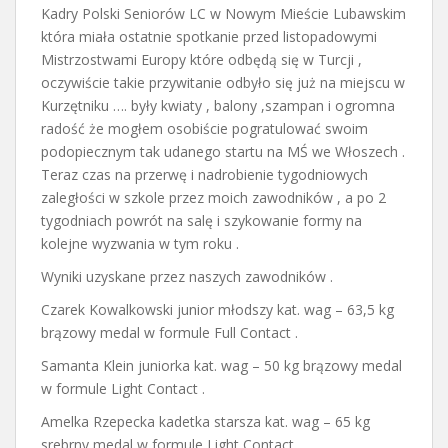
Kadry Polski Seniorów LC w Nowym Mieście Lubawskim
która miała ostatnie spotkanie przed listopadowymi
Mistrzostwami Europy które odbędą się w Turcji ,
oczywiście takie przywitanie odbyło się już na miejscu w
Kurzętniku …. były kwiaty , balony ,szampan i ogromna
radość że mogłem osobiście pogratulować swoim
podopiecznym tak udanego startu na MŚ we Włoszech .
Teraz czas na przerwę i nadrobienie tygodniowych
zaległości w szkole przez moich zawodników , a po 2
tygodniach powrót na salę i szykowanie formy na
kolejne wyzwania w tym roku .
Wyniki uzyskane przez naszych zawodników .
Czarek Kowalkowski junior młodszy kat. wag – 63,5 kg
brązowy medal w formule Full Contact .
Samanta Klein juniorka kat. wag – 50 kg brązowy medal
w formule Light Contact .
Amelka Rzepecka kadetka starsza kat. wag – 65 kg
srebrny medal w formule Light Contact .