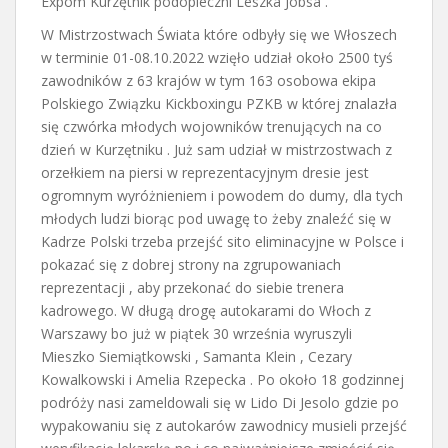
Expom Kurzętnik podopieczni Leszka Jobsa .
W Mistrzostwach Świata które odbyły się we Włoszech
w terminie 01-08.10.2022 wzięło udział około 2500 tyś
zawodników z 63 krajów w tym 163 osobowa ekipa
Polskiego Związku Kickboxingu PZKB w której znalazła
się czwórka młodych wojowników trenujących na co
dzień w Kurzętniku . Już sam udział w mistrzostwach z
orzełkiem na piersi w reprezentacyjnym dresie jest
ogromnym wyróżnieniem i powodem do dumy, dla tych
młodych ludzi biorąc pod uwagę to żeby znaleźć się w
Kadrze Polski trzeba przejść sito eliminacyjne w Polsce i
pokazać się z dobrej strony na zgrupowaniach
reprezentacji , aby przekonać do siebie trenera
kadrowego. W długą drogę autokarami do Włoch z
Warszawy bo już w piątek 30 września wyruszyli
Mieszko Siemiątkowski , Samanta Klein , Cezary
Kowalkowski i Amelia Rzepecka . Po około 18 godzinnej
podróży nasi zameldowali się w Lido Di Jesolo gdzie po
wypakowaniu się z autokarów zawodnicy musieli przejść