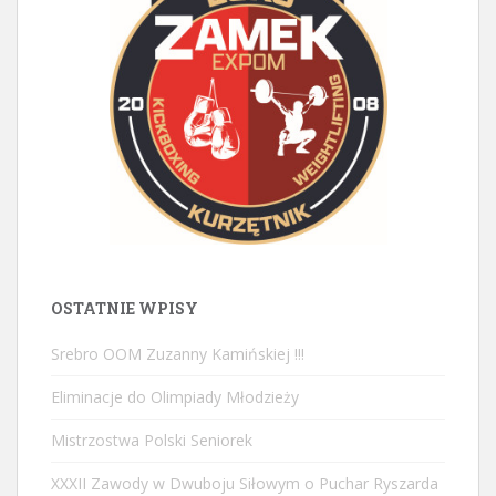
OSTATNIE WPISY
Srebro OOM Zuzanny Kamińskiej !!!
Eliminacje do Olimpiady Młodzieży
Mistrzostwa Polski Seniorek
XXXII Zawody w Dwuboju Siłowym o Puchar Ryszarda