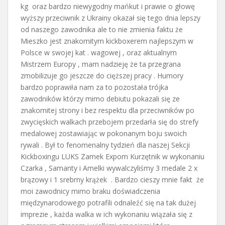
kg oraz bardzo niewygodny mańkut i prawie o głowę
wyższy przeciwnik z Ukrainy okazał się tego dnia lepszy
od naszego zawodnika ale to nie zmienia faktu że
Mieszko jest znakomitym kickboxerem najlepszym w
Polsce w swojej kat . wagowej , oraz aktualnym
Mistrzem Europy , mam nadzieję że ta przegrana
zmobilizuje go jeszcze do cięższej pracy . Humory
bardzo poprawiła nam za to pozostała trójka
zawodników którzy mimo debiutu pokazali się ze
znakomitej strony i bez respektu dla przeciwników po
zwycięskich walkach przebojem przedarła się do strefy
medalowej zostawiając w pokonanym boju swoich
rywali . Był to fenomenalny tydzień dla naszej Sekcji
Kickboxingu LUKS Zamek Expom Kurzętnik w wykonaniu
Czarka , Samanty i Amelki wywalczyliśmy 3 medale 2 x
brązowy i 1 srebrny krążek . Bardzo cieszy mnie fakt że
moi zawodnicy mimo braku doświadczenia
międzynarodowego potrafili odnaleźć się na tak dużej
imprezie , każda walka w ich wykonaniu wiązała się z