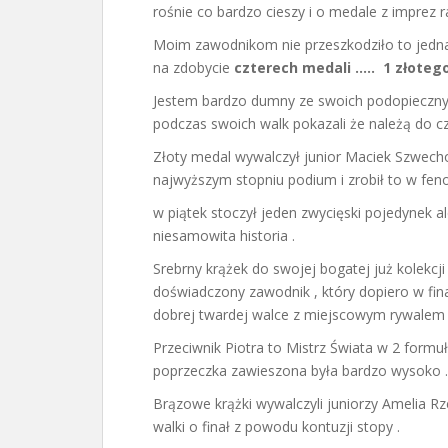
rośnie co bardzo cieszy i o medale z imprez r
Moim zawodnikom nie przeszkodziło to jednak
na zdobycie
czterech medali ….. 1 złoteg
Jestem bardzo dumny ze swoich podopiecznyc
podczas swoich walk pokazali że należą do cz
Złoty medal wywalczył junior Maciek Szwecho
najwyższym stopniu podium i zrobił to w fe
w piątek stoczył jeden zwycięski pojedynek ale
niesamowita historia .
Srebrny krążek do swojej bogatej już kolekcji
doświadczony zawodnik , który dopiero w fin
dobrej twardej walce z miejscowym rywalem 
Przeciwnik Piotra to Mistrz Świata w 2 formuł
poprzeczka zawieszona była bardzo wysoko .
Brązowe krążki wywalczyli juniorzy Amelia R
walki o finał z powodu kontuzji stopy .