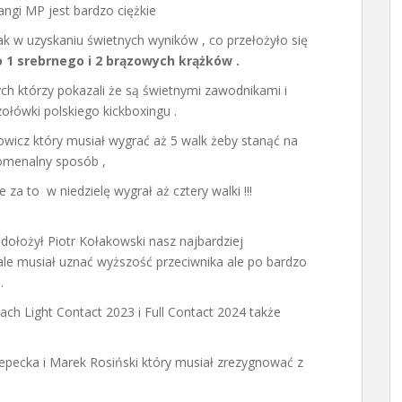
angi MP jest bardzo ciężkie
 w uzyskaniu świetnych wyników , co przełożyło się
o 1 srebrnego i 2 brązowych krążków .
h którzy pokazali że są świetnymi zawodnikami i
ołówki polskiego kickboxingu .
wicz który musiał wygrać aż 5 walk żeby stanąć na
nomenalny sposób ,
 za to w niedzielę wygrał aż cztery walki !!!
 dołożył Piotr Kołakowski nasz najbardziej
ale musiał uznać wyższość przeciwnika ale po bardzo
.
ach Light Contact 2023 i Full Contact 2024 także
zepecka i Marek Rosiński który musiał zrezygnować z