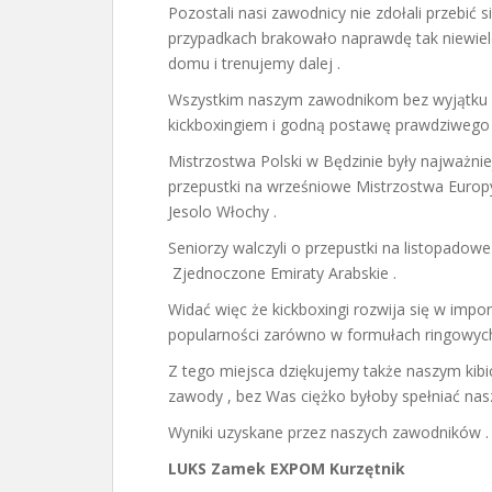
Pozostali nasi zawodnicy nie zdołali przebić 
przypadkach brakowało naprawdę tak niewiele
domu i trenujemy dalej .
Wszystkim naszym zawodnikom bez wyjątku b
kickboxingiem i godną postawę prawdziwego
Mistrzostwa Polski w Będzinie były najważni
przepustki na wrześniowe Mistrzostwa Europy
Jesolo Włochy .
Seniorzy walczyli o przepustki na listopadow
Zjednoczone Emiraty Arabskie .
Widać więc że kickboxingi rozwija się w imp
popularności zarówno w formułach ringowych 
Z tego miejsca dziękujemy także naszym kib
zawody , bez Was ciężko byłoby spełniać nas
Wyniki uzyskane przez naszych zawodników .
LUKS Zamek EXPOM Kurzętnik