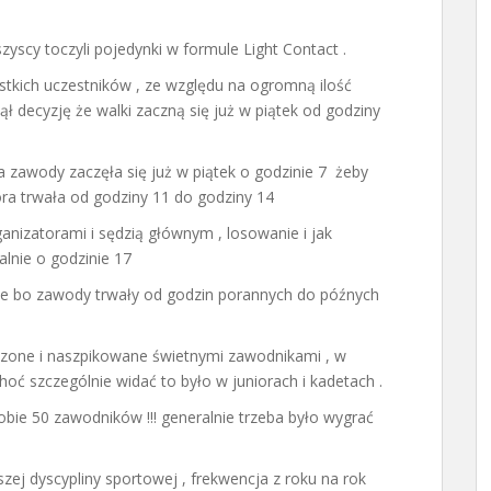
scy toczyli pojedynki w formule Light Contact .
tkich uczestników , ze względu na ogromną ilość
 decyzję że walki zaczną się już w piątek od godziny
zawody zaczęła się już w piątek o godzinie 7 żeby
ra trwała od godziny 11 do godziny 14
anizatorami i sędzią głównym , losowanie i jak
lnie o godzinie 17
ące bo zawody trwały od godzin porannych do późnych
one i naszpikowane świetnymi zawodnikami , w
oć szczególnie widać to było w juniorach i kadetach .
sobie 50 zawodników !!! generalnie trzeba było wygrać
zej dyscypliny sportowej , frekwencja z roku na rok