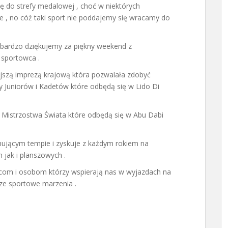
się do strefy medalowej , choć w niektórych
 , no cóż taki sport nie poddajemy się wracamy do
ardzo dziękujemy za piękny weekend z
 sportowca .
ejszą imprezą krajową która pozwalała zdobyć
 Juniorów i Kadetów które odbędą się w Lido Di
e Mistrzostwa Świata które odbędą się w Abu Dabi
onującym tempie i zyskuje z każdym rokiem na
jak i planszowych .
icom i osobom którzy wspierają nas w wyjazdach na
ze sportowe marzenia .