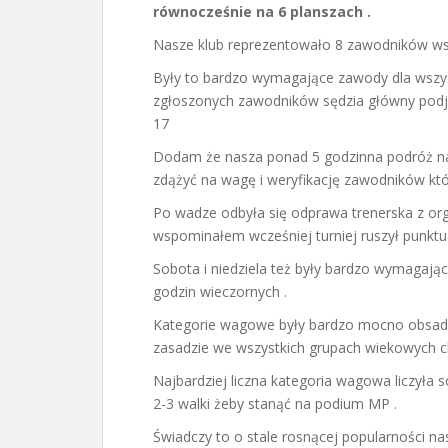
równocześnie na 6 planszach .
Nasze klub reprezentowało 8 zawodników wszy
Były to bardzo wymagające zawody dla wszys
zgłoszonych zawodników sędzia główny podjął
17
Dodam że nasza ponad 5 godzinna podróż na 
zdążyć na wagę i weryfikację zawodników któ
Po wadze odbyła się odprawa trenerska z org
wspominałem wcześniej turniej ruszył punktua
Sobota i niedziela też były bardzo wymagaj
godzin wieczornych .
Kategorie wagowe były bardzo mocno obsadz
zasadzie we wszystkich grupach wiekowych ch
Najbardziej liczna kategoria wagowa liczyła 
2-3 walki żeby stanąć na podium MP .
Świadczy to o stale rosnącej popularności nas