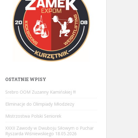
OSTATNIE WPISY
Srebro OOM Zuzanny Kamińskiej !!!
Eliminacje do Olimpiady Młodzieży
Mistrzostwa Polski Seniorek
XXXII Zawody w Dwuboju Siłowym o Puchar
Ryszarda Wiśniewskiego 18.05.2026