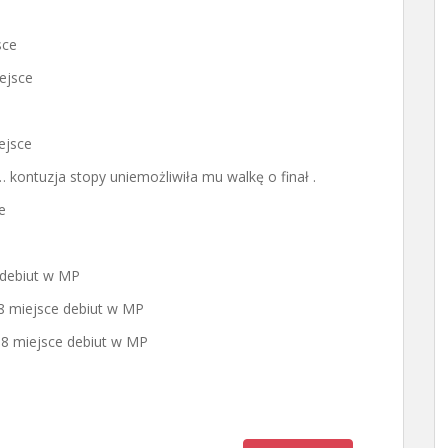
sce
ejsce
ejsce
… kontuzja stopy uniemożliwiła mu walkę o finał .
e
 debiut w MP
8 miejsce debiut w MP
 8 miejsce debiut w MP