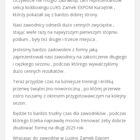
Oczywiście nie mogło zabraknąć tam reprezentantów
sekcji kickboxingu LUKS Zamek EXPOM Kurzętnik ,
którzy pokazali się z bardzo dobrej strony.
Nasi zawodnicy odnieśli dużo cennych zwycięstw ,
stając wiele razy na najwyższym pierwszym stopniu
podium , były też drugie i trzecie miejsca .
Jesteśmy bardzo zadowoleni z formy jaką
zaprezentowali nasi zawodnicy na zakończenie długiego
i ciężkiego sezonu , podczas którego wywalczyliśmy
dużo cennych rezultatów .
Teraz przyjdzie czas na luźniejsze treningi i krótką
przerwę świąteczno-noworoczną , po której przerwie
ostro ruszamy z okresem przygotowawczym na kolejny
sezon .
Będzie to bardzo trudny czas dla zawodników , podczas
którego trzeba naprawdę mocno trenować żeby dobrze
zbudować formę na długi 2025 rok .
Wracając do zawodów w Luzino Zamek Expom