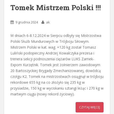
Tomek Mistrzem Polski !!!
9 grudnia 2024
ak
W dniach 6-8.12.2024 w Sierpcu odbyły się Mistrzostwa
Polski Służb Mundurowych w Trójboju Siłowym.
Mistrzem Polski w kat. wag. +120 kg został Tomasz
Luliński podopieczny Andrzej Kowalczyka prezesa i
trenera sekcji podnoszenia ciężarów LUKS Zamek-
Expom Kurzętnik. Tomek jest żołnierzem zawodowym
20 Bartoszyckiej Brygady Zmechanizowanej, dowódcą
czołgu K2. Tomek na mistrzostwach osiągnął w trójboju
rekordowe 655 kg na co złożyło się 235 kg w
przysiadzie, 150 kg w wyciskaniu sztangi leżąc i 270 kg w
martwym ciągu (nowy rekord życiowy).
CZYTAJ WIĘCEJ