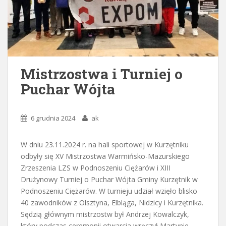
Mistrzostwa i Turniej o
Puchar Wójta
6 grudnia 2024
ak
W dniu 23.11.2024 r. na hali sportowej w Kurzętniku
odbyły się XV Mistrzostwa Warmińsko-Mazurskiego
Zrzeszenia LZS w Podnoszeniu Ciężarów i XIII
Drużynowy Turniej o Puchar Wójta Gminy Kurzętnik w
Podnoszeniu Ciężarów. W turnieju udział wzięło blisko
40 zawodników z Olsztyna, Elbląga, Nidzicy i Kurzętnika.
Sędzią głównym mistrzostw był Andrzej Kowalczyk,
który podczas ceremonii otwarcia wręczył Martynie