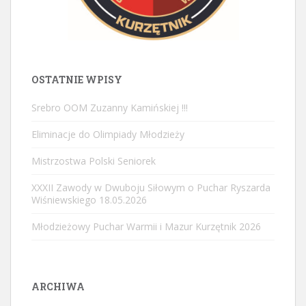
OSTATNIE WPISY
Srebro OOM Zuzanny Kamińskiej !!!
Eliminacje do Olimpiady Młodzieży
Mistrzostwa Polski Seniorek
XXXII Zawody w Dwuboju Siłowym o Puchar Ryszarda
Wiśniewskiego 18.05.2026
Młodzieżowy Puchar Warmii i Mazur Kurzętnik 2026
ARCHIWA