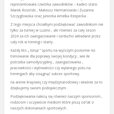
reprezentowała czwórka zawodników – kadeci starsi
Marek Rosiński , Mateusz Hermanowski i Zuzanna
Szczygłowska oraz juniorka Amelka Rzepecka .
Z tego miejsca chciałbym podziękować zawodnikom nie
tylko za turniej w Luzino , ale również za cały sezon
2024 za ich zaangażowanie i serducho wkładane przez
cały rok w treningi i starty .
Każdy kto „ liznął ‘’ sportu na wyższym poziomie niż
trenowanie dla poprawy swojej kondycji , wie ile
potrzeba samodyscypliny , zaangażowania ,
pracowitości i wytrwałości czy wylanego potu na
treningach aby osiągnąć sukces sportowy.
na arenie krajowej czy międzynarodowej i właśnie za to
dziękujemy swoim podopiecznym .
Podziękowania należą się również naszym sponsorom ,
rodzicom i oczywiście mediom które piszą od lat o
naszych dokonaniach sportowych .