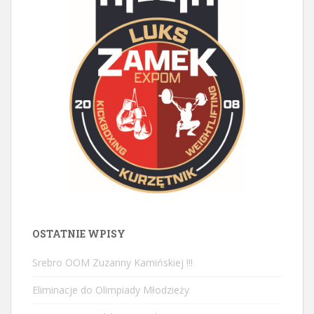
OSTATNIE WPISY
Srebro OOM Zuzanny Kamińskiej !!!
Eliminacje do Olimpiady Młodzieży