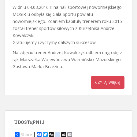
W dniu 04.03.2016 r. na hali sportowej nowomiejskiego
MOSiR-u odbyła się Gala Sportu powiatu
nowomiejskiego. Zdaniem kapituły trenerem roku 2015
został trener sportów siłowych z Kurzętnika Andrzej
Kowalczyk.
Gratulujemy i życzymy dalszych sukcesów.
Na zdjęciu trener Andrzej Kowalczyk odbiera nagrodę z
rąk Marszałka Województwa Warmińsko-Mazurskiego
Gustawa Marka Brzezina.
CZYTAJ WIĘCEJ
UDOSTĘPNIJ
Share
F
T
D
d
M
E