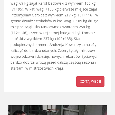
wag. 69 kg zajął Karol Badowski z wynikiem 166 kg
(71+95). W kat. wag. +105 kg pierwsze miejsce zajął
Przemysław Garbicz z wynikiem 217 kg (101+116). W
gronie dwudziestolatków w kat. wag. + 105 kg drugie
miejsce zajął Filip Miśkiewicz z wynikiem 258 kg
(112+146), trzeci w tej samej kategorii był Tomasz
Luliński z wynikiem 237 kg (102+135). Start
podopiecznych trenera Andrzeja Kowalczyka należy
zaliczyć do bardzo udanych. Cztery tytuły mistrzów
województwa i dziesięć nowych rekordów życiowych
bardzo dobrze wróżą przed dalszą częścią sezonu i
startami w mistrzostwach kraju.
CZYTAJ WIĘCEJ