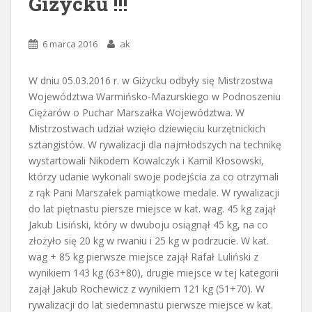
Giżycku !!!
6 marca 2016
ak
W dniu 05.03.2016 r. w Giżycku odbyły się Mistrzostwa
Województwa Warmińsko-Mazurskiego w Podnoszeniu
Ciężarów o Puchar Marszałka Województwa. W
Mistrzostwach udział wzięło dziewięciu kurzętnickich
sztangistów. W rywalizacji dla najmłodszych na technikę
wystartowali Nikodem Kowalczyk i Kamil Kłosowski,
którzy udanie wykonali swoje podejścia za co otrzymali
z rąk Pani Marszałek pamiątkowe medale. W rywalizacji
do lat piętnastu piersze miejsce w kat. wag. 45 kg zajął
Jakub Lisiński, który w dwuboju osiągnął 45 kg, na co
złożyło się 20 kg w rwaniu i 25 kg w podrzucie. W kat.
wag + 85 kg pierwsze miejsce zajął Rafał Luliński z
wynikiem 143 kg (63+80), drugie miejsce w tej kategorii
zajął Jakub Rochewicz z wynikiem 121 kg (51+70). W
rywalizacji do lat siedemnastu pierwsze miejsce w kat.