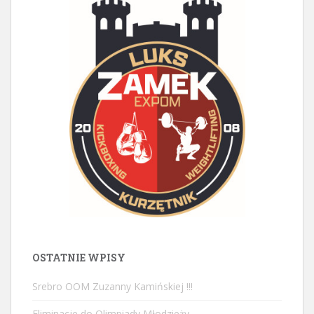
OSTATNIE WPISY
Srebro OOM Zuzanny Kamińskiej !!!
Eliminacje do Olimpiady Młodzieży