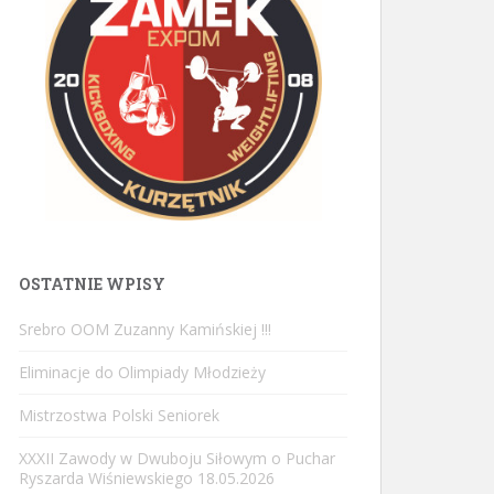
OSTATNIE WPISY
Srebro OOM Zuzanny Kamińskiej !!!
Eliminacje do Olimpiady Młodzieży
Mistrzostwa Polski Seniorek
XXXII Zawody w Dwuboju Siłowym o Puchar
Ryszarda Wiśniewskiego 18.05.2026