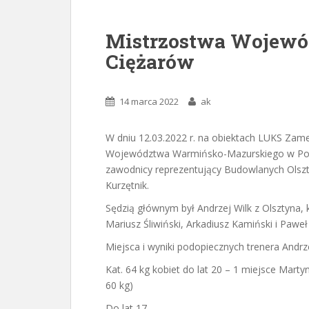
Mistrzostwa Wojewó
Ciężarów
14 marca 2022
ak
W dniu 12.03.2022 r. na obiektach LUKS Zam
Województwa Warmińsko-Mazurskiego w Podn
zawodnicy reprezentujący Budowlanych Olszt
Kurzętnik.
Sędzią głównym był Andrzej Wilk z Olsztyna
Mariusz Śliwiński, Arkadiusz Kamiński i Paweł
Miejsca i wyniki podopiecznych trenera Andr
Kat. 64 kg kobiet do lat 20 – 1 miejsce Mart
60 kg)
Do lat 17