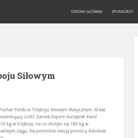
STRONA GŁÓWNA
SPONSORZY
jboju Siłowym
 Puchar Polski w Trójboju Siłowym Klasycznym. W kat.
eprezentujący LUKS Zamek-Expom Kurzętnik Karol
10 kg w trójboju, na co złożyło się 180 kg w
w martwym ciągu. Na pomoście swoją pomocą Karolowi
ki.