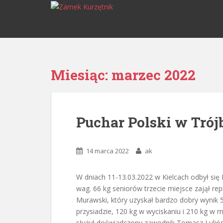
S
k
i
p
t
o
Miesiąc:
marzec 2022
m
a
i
n
Puchar Polski w Tró
c
o
n
14 marca 2022
ak
t
e
n
W dniach 11-13.03.2022 w Kielcach odbył się
t
wag. 66 kg seniorów trzecie miejsce zajął r
Murawski, który uzyskał bardzo dobry wynik 5
przysiadzie, 120 kg w wyciskaniu i 210 kg 
służył doświadczony zawodnik Tomasz Lulińs