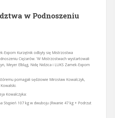
dztwa w Podnoszeniu
ek-Expom Kurzętnik odbyły się Mistrzostwa
oszeniu Ciężarów. 'W Mistrzostwach wystartowali
yn, Meyer Elbląg, Nidę Nidzica i LUKS Zamek-Expom
, któremu pomagali sędziowie Mirosław Kowalczyk,
 Kowalski.
zeja Kowalczyka:
yna Stępień 107 kg w dwuboju (Rwanie 47 kg + Podrzut