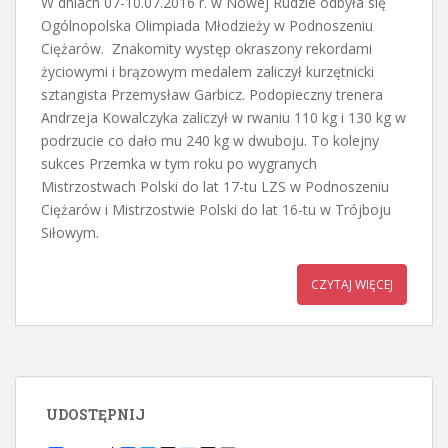
W dniach 07-10.07.2016 r. w Nowej Rudzie odbyła się
Ogólnopolska Olimpiada Młodzieży w Podnoszeniu
Ciężarów. Znakomity występ okraszony rekordami
życiowymi i brązowym medalem zaliczył kurzętnicki
sztangista Przemysław Garbicz. Podopieczny trenera
Andrzeja Kowalczyka zaliczył w rwaniu 110 kg i 130 kg w
podrzucie co dało mu 240 kg w dwuboju. To kolejny
sukces Przemka w tym roku po wygranych
Mistrzostwach Polski do lat 17-tu LZS w Podnoszeniu
Ciężarów i Mistrzostwie Polski do lat 16-tu w Trójboju
Siłowym.
CZYTAJ WIĘCEJ
UDOSTĘPNIJ