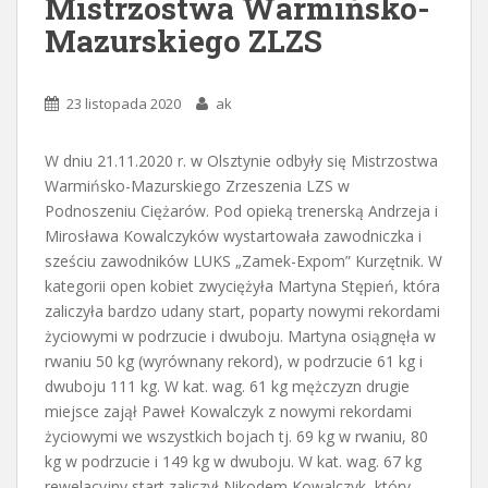
Mistrzostwa Warmińsko-
Mazurskiego ZLZS
23 listopada 2020
ak
W dniu 21.11.2020 r. w Olsztynie odbyły się Mistrzostwa
Warmińsko-Mazurskiego Zrzeszenia LZS w
Podnoszeniu Ciężarów. Pod opieką trenerską Andrzeja i
Mirosława Kowalczyków wystartowała zawodniczka i
sześciu zawodników LUKS „Zamek-Expom” Kurzętnik. W
kategorii open kobiet zwyciężyła Martyna Stępień, która
zaliczyła bardzo udany start, poparty nowymi rekordami
życiowymi w podrzucie i dwuboju. Martyna osiągnęła w
rwaniu 50 kg (wyrównany rekord), w podrzucie 61 kg i
dwuboju 111 kg. W kat. wag. 61 kg mężczyzn drugie
miejsce zajął Paweł Kowalczyk z nowymi rekordami
życiowymi we wszystkich bojach tj. 69 kg w rwaniu, 80
kg w podrzucie i 149 kg w dwuboju. W kat. wag. 67 kg
rewelacyjny start zaliczył Nikodem Kowalczyk, który