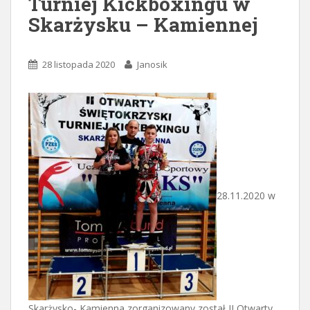
Turniej Kickboxingu w
Skarżysku – Kamiennej
28 listopada 2020
Janosik
28.11.2020 w
Skarżysko- Kamienna zorganizowany został II Otwarty