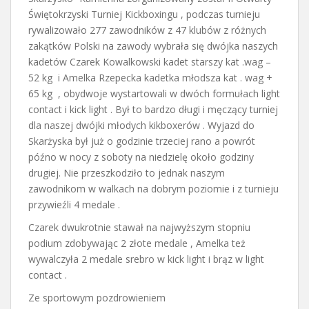
Świętokrzyski Turniej Kickboxingu , podczas turnieju
rywalizowało 277 zawodników z 47 klubów z różnych
zakątków Polski na zawody wybrała się dwójka naszych
kadetów Czarek Kowalkowski kadet starszy kat .wag –
52 kg i Amelka Rzepecka kadetka młodsza kat . wag +
65 kg , obydwoje wystartowali w dwóch formułach light
contact i kick light . Był to bardzo długi i męczący turniej
dla naszej dwójki młodych kikboxerów . Wyjazd do
Skarżyska był już o godzinie trzeciej rano a powrót
późno w nocy z soboty na niedzielę około godziny
drugiej. Nie przeszkodziło to jednak naszym
zawodnikom w walkach na dobrym poziomie i z turnieju
przywieźli 4 medale .
Czarek dwukrotnie stawał na najwyższym stopniu
podium zdobywając 2 złote medale , Amelka też
wywalczyła 2 medale srebro w kick light i brąz w light
contact .
Ze sportowym pozdrowieniem