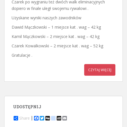
Czarek po wygraniu też dwóch walk eliminacyjnych
dopiero w finale uległ swojemu rywalowi .
Uzyskane wyniki naszych zawodników
Dawid Mączkowski – 1 miejsce kat . wag – 42 kg
Kamil Mączkowski – 2 miejsce kat . wag – 42 kg
Czarek Kowalkowski – 2 miejsce kat . wag – 52 kg
Gratulacje .
CZYTAJ WIĘCEJ
UDOSTĘPNIJ
Share
F
T
D
d
M
E
a
w
i
e
y
m