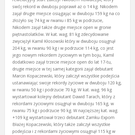
swój rekord w dwuboju poprawił aż o 14 kg. Nikodem
zajął drugie miejsce osiągając w dwuboju 159 kg na co
złożyło się 74 kg w rwaniu i 85 kg w podrzucie,
Nikodem zajął także drugie miejsce open w gronie
piętnastolatków. W kat. wag. 81 kg zdecydowanie
zwyciężył Kamil Kłosowski który w dwuboju osiągnął
204 kg, w rwaniu 90 kg i w podrzucie 114 kg, co jest
jego nowym rekordem życiowym w tym boju, Kamil
dodatkowo zajął trzecie miejsce open do lat 17-tu,
drugie miejsce w tej samej kategorii zajął debiutant
Marcin Kopaczewski, który zaliczył wszystkie podejścia
ustanawiając swoje rekordy życiowe w dwuboju 120 kg,
w rwaniu 50 kg i podrzucie 70 kg. W kat. wag. 96 kg
wystartował kolejny debiutant Dawid Tarach, który z
rekordami życiowymi osiągnął w dwuboju 165 kg, w
rwaniu 75 kg i podrzucie 90 kg. W najcięższej kat. wag.
+109 kg wystartował trzeci debiutant Zamku-Expom
Błażej Kopaczewski, który także zaliczył wszystkie
podejścia i z rekordami życiowymi osiągnął 115 kg w