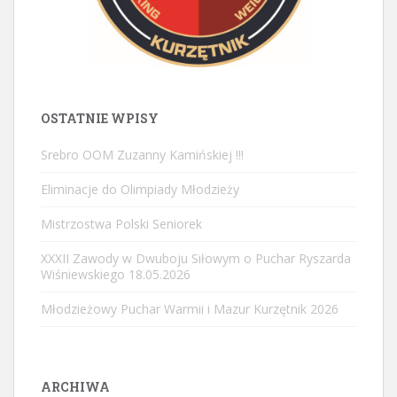
OSTATNIE WPISY
Srebro OOM Zuzanny Kamińskiej !!!
Eliminacje do Olimpiady Młodzieży
Mistrzostwa Polski Seniorek
XXXII Zawody w Dwuboju Siłowym o Puchar Ryszarda
Wiśniewskiego 18.05.2026
Młodzieżowy Puchar Warmii i Mazur Kurzętnik 2026
ARCHIWA