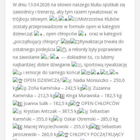
W dniu 13.04.2026 na siłowni naszego klubu spotkali się
zawodnicy i trenerzy, aby tym razem rywalizować w
trójboju siłowym.
Mistrzostwa Klubów
zostały przeprowadzone w formule open w kategorii
dziewcząt
, open chłopców
oraz w kategorii
„początkujący chłopcy”
Rywalizacja trwała do
ostatniego podejścia
, a rekordy były poprawiane
na zawołanie
— dokładnie to, co lubimy
najbardziej: dobre dźwiganie
, sportową rywalizację
i emocje do samego końca!
OPEN DZIEWCZĄT
Nadia Moniuszko – 250,0
kg
Zofia Kamińska – 242,5 kg
Zuzanna
Kamińska – 212,5 kg
Kinga Murawska – 182,5 kg
Joanna Sulik – 182,5 kg
OPEN CHŁOPCÓW
Krystian Antczak – 387,5 kg
Sebastian
Kamiński – 355,0 kg
Oskar Otremski – 285,0 kg
Maciej Wojciechowski – 255,0 kg
Sebastian
Jaroszewski – 260,0 kg
CHŁOPCY POCZĄTKUJĄCY