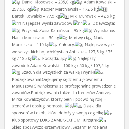
Daniel Kłosowski – 235,0 kg
Adam Kowalski –
257,5,0 kg
Kacper Marchlewski – 172,5 kg
Bartek Kowalski – 77,5 kg
Miki Murawski – 42,5 kg
Najlepsze wyniki zawodów
Dziewczęta:
Przysiad: Zosia Kamińska – 95 kg
Wyciskanie:
Nadia Moniuszko – 50 kg
Martwy ciąg: Nadia
Moniuszko – 110 kg
Chłopcy:
Najlepsze wyniki
we wszystkich bojach:Krystian Antczak – 127,5 kg / 75
kg / 185 kg
Początkujący:
Najlepszy
zawodnik:Adam Kowalski – 100 kg / 50 kg / 107,5 kg
Szacun dla wszystkich za walkę i wyniki!
PodziękowaniaDziękujemy sędziemu głównemu
Mariuszowi Śliwińskiemu za profesjonalne prowadzenie
zawodów.Podziękowania także dla trenerów Andrzeja i
Mirka Kowalczyków, którzy pełnili podwójną rolę –
trenerów i obsługi pomostu
Dzięki dla
sponsorów i osób, które dołożyły swoją cegiełkę:
Klub sportowy LUKS ZAMEK-EXPOM Kurzętnik
Sklep spożywczo-przemysłowy „Sezam” Mirosława