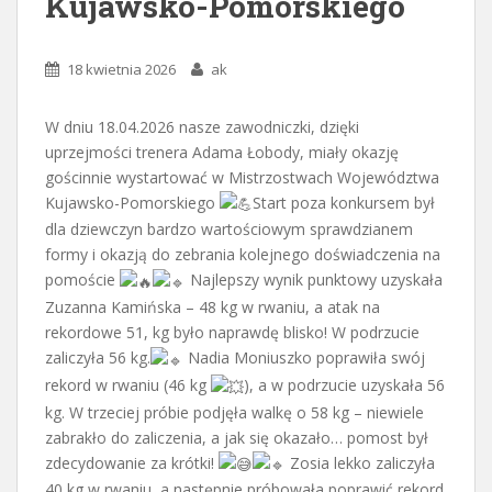
Kujawsko-Pomorskiego
18 kwietnia 2026
ak
W dniu 18.04.2026 nasze zawodniczki, dzięki
uprzejmości trenera Adama Łobody, miały okazję
gościnnie wystartować w Mistrzostwach Województwa
Kujawsko-Pomorskiego
Start poza konkursem był
dla dziewczyn bardzo wartościowym sprawdzianem
formy i okazją do zebrania kolejnego doświadczenia na
pomoście
Najlepszy wynik punktowy uzyskała
Zuzanna Kamińska – 48 kg w rwaniu, a atak na
rekordowe 51, kg było naprawdę blisko! W podrzucie
zaliczyła 56 kg.
Nadia Moniuszko poprawiła swój
rekord w rwaniu (46 kg
), a w podrzucie uzyskała 56
kg. W trzeciej próbie podjęła walkę o 58 kg – niewiele
zabrakło do zaliczenia, a jak się okazało… pomost był
zdecydowanie za krótki!
Zosia lekko zaliczyła
40 kg w rwaniu, a następnie próbowała poprawić rekord