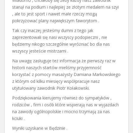
Wiadomo , chciałoby się żeby każdy nasz zawodnik
stanął na podium i najlepiej ze złotym medalem na szyi
, ale to jest sport i nawet małe rzeczy mogą
pokrzyżować plany największym faworytom .
Tak czy inaczej jesteśmy dumni z tego jak
zaprezentowali się nasi wszyscy podopieczni , nie
będziemy nikogo szczególnie wyróżniać bo dla nas
wszyscy jesteście mistrzami .
Na uwagę zasługuje też informacja że pierwszy raz w
historii naszych startów mieliśmy przyjemność
korzystać z pomocy masażysty Damiana Markowskiego
z którym od kilku miesięcy współpracuje nasz
utytułowany zawodnik Piotr Kołakowski.
Podziękowania kierujemy również do sympatyków ,
rodziców , firm i osób które wspierają nas w wyjazdach
na zawody ogólnopolskie i mocno trzymają za nas
kciuki .
Wyniki uzyskane w Będzinie .