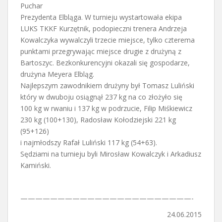
Puchar
Prezydenta Elbląga. W turnieju wystartowała ekipa
LUKS TKKF Kurzętnik, podopieczni trenera Andrzeja
Kowalczyka wywalczyli trzecie miejsce, tylko czterema
punktami przegrywając miejsce drugie z drużyną z
Bartoszyc. Bezkonkurencyjni okazali się gospodarze,
drużyna Meyera Elbląg.
Najlepszym zawodnikiem drużyny był Tomasz Luliński
który w dwuboju osiągnął 237 kg na co złożyło się
100 kg w rwaniu i 137 kg w podrzucie, Filip Miśkiewicz
230 kg (100+130), Radosław Kołodziejski 221 kg
(95+126)
i najmłodszy Rafał Luliński 117 kg (54+63).
Sędziami na turnieju byli Mirosław Kowalczyk i Arkadiusz
Kamiński.
———————————————————————-
24.06.2015