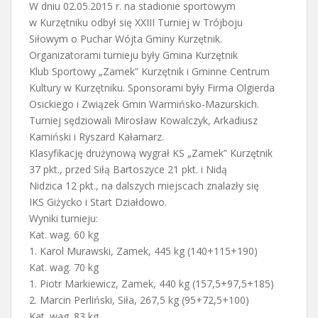
W dniu 02.05.2015 r. na stadionie sportowym
w Kurzętniku odbył się XXIII Turniej w Trójboju
Siłowym o Puchar Wójta Gminy Kurzętnik.
Organizatorami turnieju były Gmina Kurzętnik
Klub Sportowy „Zamek” Kurzętnik i Gminne Centrum
Kultury w Kurzętniku. Sponsorami były Firma Olgierda
Osickiego i Związek Gmin Warmińsko-Mazurskich.
Turniej sędziowali Mirosław Kowalczyk, Arkadiusz
Kamiński i Ryszard Kałamarz.
Klasyfikację drużynową wygrał KS „Zamek” Kurzętnik
37 pkt., przed Siłą Bartoszyce 21 pkt. i Nidą
Nidzica 12 pkt., na dalszych miejscach znalazły się
IKS Giżycko i Start Działdowo.
Wyniki turnieju:
Kat. wag. 60 kg
1. Karol Murawski, Zamek, 445 kg (140+115+190)
Kat. wag. 70 kg
1. Piotr Markiewicz, Zamek, 440 kg (157,5+97,5+185)
2. Marcin Perliński, Siła, 267,5 kg (95+72,5+100)
Kat. wag. 83 kg