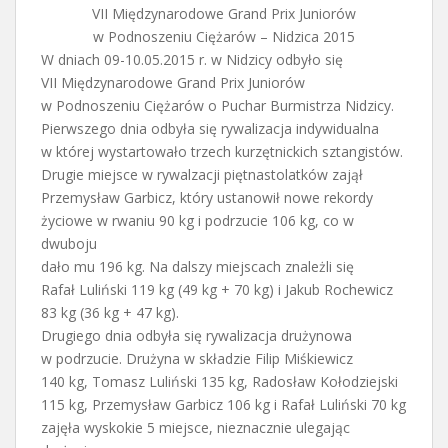
VII Międzynarodowe Grand Prix Juniorów
w Podnoszeniu Ciężarów – Nidzica 2015
W dniach 09-10.05.2015 r. w Nidzicy odbyło się
VII Międzynarodowe Grand Prix Juniorów
w Podnoszeniu Ciężarów o Puchar Burmistrza Nidzicy.
Pierwszego dnia odbyła się rywalizacja indywidualna
w której wystartowało trzech kurzętnickich sztangistów.
Drugie miejsce w rywalzacji piętnastolatków zajął
Przemysław Garbicz, który ustanowił nowe rekordy
życiowe w rwaniu 90 kg i podrzucie 106 kg, co w
dwuboju
dało mu 196 kg. Na dalszy miejscach znależli się
Rafał Luliński 119 kg (49 kg + 70 kg) i Jakub Rochewicz
83 kg (36 kg + 47 kg).
Drugiego dnia odbyła się rywalizacja drużynowa
w podrzucie. Drużyna w składzie Filip Miśkiewicz
140 kg, Tomasz Luliński 135 kg, Radosław Kołodziejski
115 kg, Przemysław Garbicz 106 kg i Rafał Luliński 70 kg
zajęła wyskokie 5 miejsce, nieznacznie ulegając