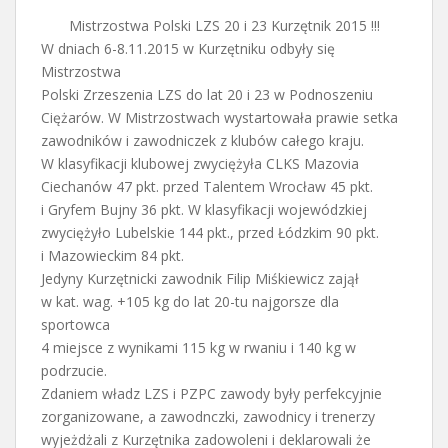
Mistrzostwa Polski LZS 20 i 23 Kurzętnik 2015 !!!
W dniach 6-8.11.2015 w Kurzętniku odbyły się
Mistrzostwa
Polski Zrzeszenia LZS do lat 20 i 23 w Podnoszeniu
Ciężarów. W Mistrzostwach wystartowała prawie setka
zawodników i zawodniczek z klubów całego kraju.
W klasyfikacji klubowej zwyciężyła CLKS Mazovia
Ciechanów 47 pkt. przed Talentem Wrocław 45 pkt.
i Gryfem Bujny 36 pkt. W klasyfikacji wojewódzkiej
zwyciężyło Lubelskie 144 pkt., przed Łódzkim 90 pkt.
i Mazowieckim 84 pkt.
Jedyny Kurzętnicki zawodnik Filip Miśkiewicz zajął
w kat. wag. +105 kg do lat 20-tu najgorsze dla
sportowca
4 miejsce z wynikami 115 kg w rwaniu i 140 kg w
podrzucie.
Zdaniem władz LZS i PZPC zawody były perfekcyjnie
zorganizowane, a zawodnczki, zawodnicy i trenerzy
wyjeżdżali z Kurzętnika zadowoleni i deklarowali że