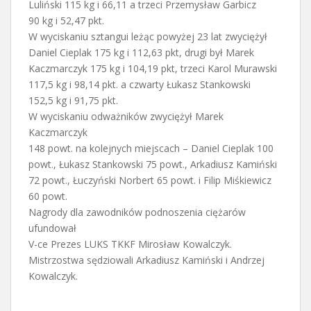
Luliński 115 kg i 66,11 a trzeci Przemysław Garbicz
90 kg i 52,47 pkt.
W wyciskaniu sztangui leżąc powyżej 23 lat zwyciężył
Daniel Cieplak 175 kg i 112,63 pkt, drugi był Marek
Kaczmarczyk 175 kg i 104,19 pkt, trzeci Karol Murawski
117,5 kg i 98,14 pkt. a czwarty Łukasz Stankowski
152,5 kg i 91,75 pkt.
W wyciskaniu odważników zwyciężył Marek
Kaczmarczyk
148 powt. na kolejnych miejscach – Daniel Cieplak 100
powt., Łukasz Stankowski 75 powt., Arkadiusz Kamiński
72 powt., Łuczyński Norbert 65 powt. i Filip Miśkiewicz
60 powt.
Nagrody dla zawodników podnoszenia ciężarów
ufundował
V-ce Prezes LUKS TKKF Mirosław Kowalczyk.
Mistrzostwa sędziowali Arkadiusz Kamiński i Andrzej
Kowalczyk.