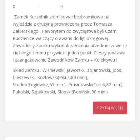
0 – 0
Zamek Kurzętnik zremisował bezbramkowo na
wyjeździe z drużyną prowadzoną przez Tomasza
Zakierskiego . Faworytem do zwycięstwa byli Czarni
Rudzienice walczący o awans do ligi okręgowej .
Zawodnicy Zamku wykonali założenia przedmeczowe i z
ciężkiego terenu przywieźli jeden punkt. Cieszy postawa
i zaangażowanie Zawodników Zamku – Kolektywu !
Skład Zamku : Wiśniewski, Jaworski, Bojanowski, Jobs,
Cieszewski, Kozłowski(Pikus,80 min.),
Studnik(Ługiewicz,65 min.), Prusinowski(Turek,82 min.),
Pukalski, Szpakowski, Słupski(Bobiński,90 min.)
CZYTAJ WIĘCEJ