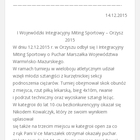
———————————————————————-
14.12.2015
I Wojewódzki Integracyjny Miting Sportowy – Orzysz
2015
W dniu 12.12.2015 r. w Orzyszu odbył się I Integracyjny
Miting Sportowy o Puchar Marszałka Województwa
Warmińsko-Mazurskiego.
W ramach turnieju w wieloboju atletycznym udział
wzięli młodzi sztangiści z kurzętnickiej sekcji
podnoszenia ciężarów. Turniej obejmował skok obunóż
z miejsca, rzut piłką lekarską, bieg 4x10m, rwanie
i podrzut techniczny oraz wyciskanie sztangi leżąc.
W kategroii do lat 10-ciu bezkonkurencyjny okazał się
Nikodem Kowalczyk, który ze swoim wynikiem
uplasował
się także na trzecim miejscu w kategroii open za co
z rąk Pani V-ce Marszałek otrzymał okazały puchar.