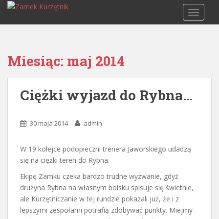
S
TOGGLE
k
i
p
t
Miesiąc:
maj 2014
o
m
a
Ciężki wyjazd do Rybna…
i
n
c
30 maja 2014
admin
o
n
W 19 kolejce podopieczni trenera Jaworskiego udadzą
t
się na ciężki teren do Rybna.
e
n
Ekipę Zamku czeka bardzo trudne wyzwanie, gdyż
t
drużyna Rybna na własnym boisku spisuje się świetnie,
ale Kurzętniczanie w tej rundzie pokazali już, że i z
lepszymi zespołami potrafią zdobywać punkty. Miejmy