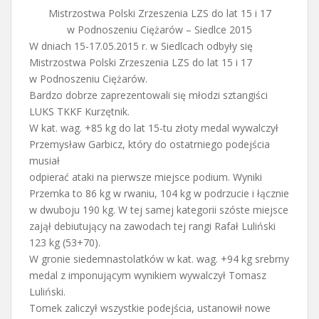
Mistrzostwa Polski Zrzeszenia LZS do lat 15 i 17
w Podnoszeniu Ciężarów – Siedlce 2015
W dniach 15-17.05.2015 r. w Siedlcach odbyły się
Mistrzostwa Polski Zrzeszenia LZS do lat 15 i 17
w Podnoszeniu Ciężarów.
Bardzo dobrze zaprezentowali się młodzi sztangiści
LUKS TKKF Kurzętnik.
W kat. wag. +85 kg do lat 15-tu złoty medal wywalczył
Przemysław Garbicz, który do ostatrniego podejścia
musiał
odpierać ataki na pierwsze miejsce podium. Wyniki
Przemka to 86 kg w rwaniu, 104 kg w podrzucie i łącznie
w dwuboju 190 kg. W tej samej kategorii szóste miejsce
zajął debiutujący na zawodach tej rangi Rafał Luliński
123 kg (53+70).
W gronie siedemnastolatków w kat. wag. +94 kg srebrny
medal z imponującym wynikiem wywalczył Tomasz
Luliński.
Tomek zaliczył wszystkie podejścia, ustanowił nowe