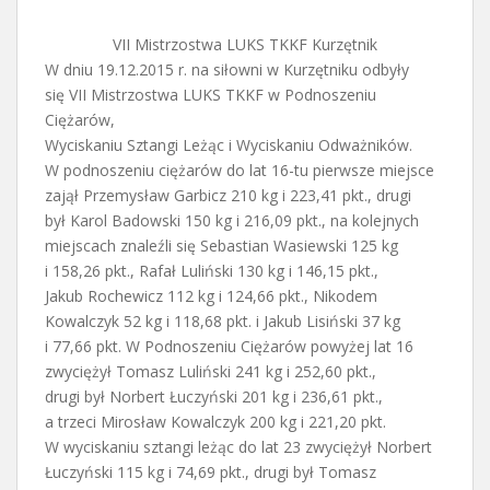
VII Mistrzostwa LUKS TKKF Kurzętnik
W dniu 19.12.2015 r. na siłowni w Kurzętniku odbyły
się VII Mistrzostwa LUKS TKKF w Podnoszeniu
Ciężarów,
Wyciskaniu Sztangi Leżąc i Wyciskaniu Odważników.
W podnoszeniu ciężarów do lat 16-tu pierwsze miejsce
zajął Przemysław Garbicz 210 kg i 223,41 pkt., drugi
był Karol Badowski 150 kg i 216,09 pkt., na kolejnych
miejscach znaleźli się Sebastian Wasiewski 125 kg
i 158,26 pkt., Rafał Luliński 130 kg i 146,15 pkt.,
Jakub Rochewicz 112 kg i 124,66 pkt., Nikodem
Kowalczyk 52 kg i 118,68 pkt. i Jakub Lisiński 37 kg
i 77,66 pkt. W Podnoszeniu Ciężarów powyżej lat 16
zwyciężył Tomasz Luliński 241 kg i 252,60 pkt.,
drugi był Norbert Łuczyński 201 kg i 236,61 pkt.,
a trzeci Mirosław Kowalczyk 200 kg i 221,20 pkt.
W wyciskaniu sztangi leżąc do lat 23 zwyciężył Norbert
Łuczyński 115 kg i 74,69 pkt., drugi był Tomasz