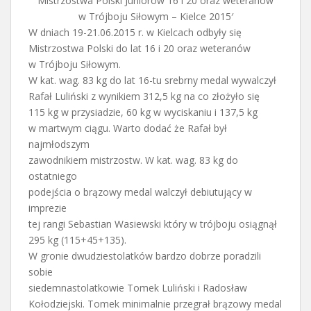
Mistrzostwa Polski Juniorów 16 i 20 oraz weteranów
w Trójboju Siłowym – Kielce 2015′
W dniach 19-21.06.2015 r. w Kielcach odbyły się
Mistrzostwa Polski do lat 16 i 20 oraz weteranów
w Trójboju Siłowym.
W kat. wag. 83 kg do lat 16-tu srebrny medal wywalczył
Rafał Luliński z wynikiem 312,5 kg na co złożyło się
115 kg w przysiadzie, 60 kg w wyciskaniu i 137,5 kg
w martwym ciągu. Warto dodać że Rafał był
najmłodszym
zawodnikiem mistrzostw. W kat. wag. 83 kg do
ostatniego
podejścia o brązowy medal walczył debiutujący w
imprezie
tej rangi Sebastian Wasiewski który w trójboju osiągnął
295 kg (115+45+135).
W gronie dwudziestolatków bardzo dobrze poradzili
sobie
siedemnastolatkowie Tomek Luliński i Radosław
Kołodziejski. Tomek minimalnie przegrał brązowy medal