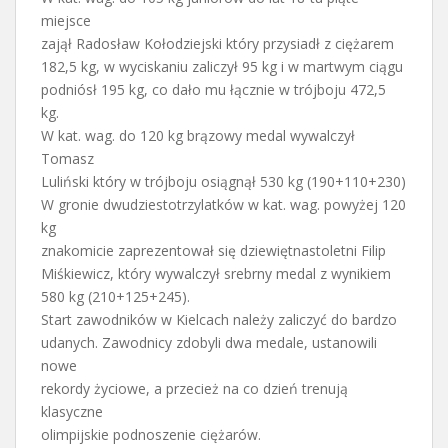
miejsce
zajął Radosław Kołodziejski który przysiadł z ciężarem
182,5 kg, w wyciskaniu zaliczył 95 kg i w martwym ciągu
podniósł 195 kg, co dało mu łącznie w trójboju 472,5
kg.
W kat. wag. do 120 kg brązowy medal wywalczył
Tomasz
Luliński który w trójboju osiągnął 530 kg (190+110+230)
W gronie dwudziestotrzylatków w kat. wag. powyżej 120
kg
znakomicie zaprezentował się dziewiętnastoletni Filip
Miśkiewicz, który wywalczył srebrny medal z wynikiem
580 kg (210+125+245).
Start zawodników w Kielcach należy zaliczyć do bardzo
udanych. Zawodnicy zdobyli dwa medale, ustanowili
nowe
rekordy życiowe, a przecież na co dzień trenują
klasyczne
olimpijskie podnoszenie ciężarów.