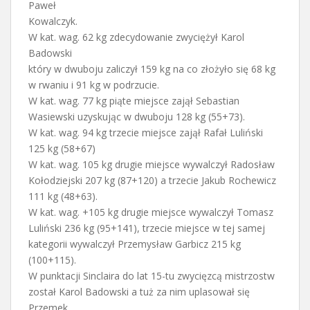
Paweł
Kowalczyk.
W kat. wag. 62 kg zdecydowanie zwyciężył Karol
Badowski
który w dwuboju zaliczył 159 kg na co złożyło się 68 kg
w rwaniu i 91 kg w podrzucie.
W kat. wag. 77 kg piąte miejsce zajął Sebastian
Wasiewski uzyskując w dwuboju 128 kg (55+73).
W kat. wag. 94 kg trzecie miejsce zajął Rafał Luliński
125 kg (58+67)
W kat. wag. 105 kg drugie miejsce wywalczył Radosław
Kołodziejski 207 kg (87+120) a trzecie Jakub Rochewicz
111 kg (48+63).
W kat. wag. +105 kg drugie miejsce wywalczył Tomasz
Luliński 236 kg (95+141), trzecie miejsce w tej samej
kategorii wywalczył Przemysław Garbicz 215 kg
(100+115).
W punktacji Sinclaira do lat 15-tu zwycięzcą mistrzostw
został Karol Badowski a tuż za nim uplasował się
Przemek