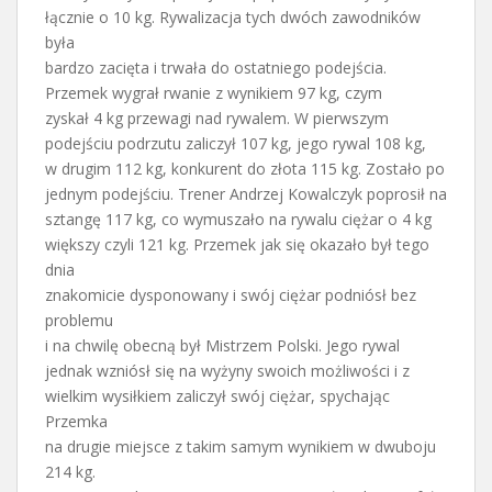
łącznie o 10 kg. Rywalizacja tych dwóch zawodników
była
bardzo zacięta i trwała do ostatniego podejścia.
Przemek wygrał rwanie z wynikiem 97 kg, czym
zyskał 4 kg przewagi nad rywalem. W pierwszym
podejściu podrzutu zaliczył 107 kg, jego rywal 108 kg,
w drugim 112 kg, konkurent do złota 115 kg. Zostało po
jednym podejściu. Trener Andrzej Kowalczyk poprosił na
sztangę 117 kg, co wymuszało na rywalu ciężar o 4 kg
większy czyli 121 kg. Przemek jak się okazało był tego
dnia
znakomicie dysponowany i swój ciężar podniósł bez
problemu
i na chwilę obecną był Mistrzem Polski. Jego rywal
jednak wzniósł się na wyżyny swoich możliwości i z
wielkim wysiłkiem zaliczył swój ciężar, spychając
Przemka
na drugie miejsce z takim samym wynikiem w dwuboju
214 kg.