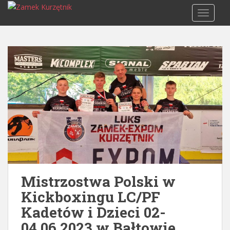
S
TOGGLE
k
i
p
t
o
m
a
i
n
c
o
n
t
e
Mistrzostwa Polski w
n
Kickboxingu LC/PF
t
Kadetów i Dzieci 02-
04.06.2023 w Bałtowie.