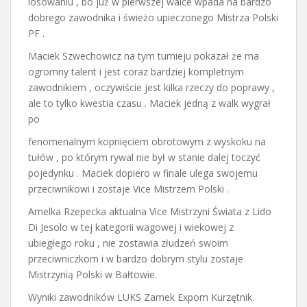
losowaniu , bo już w pierwszej walce wpada na bardzo
dobrego zawodnika i świeżo upieczonego Mistrza Polski
PF .
Maciek Szwechowicz na tym turnieju pokazał że ma
ogromny talent i jest coraz bardziej kompletnym
zawodnikiem , oczywiście jest kilka rzeczy do poprawy ,
ale to tylko kwestia czasu . Maciek jedną z walk wygrał
po
fenomenalnym kopnięciem obrotowym z wyskoku na
tułów , po którym rywal nie był w stanie dalej toczyć
pojedynku . Maciek dopiero w finale ulega swojemu
przeciwnikowi i zostaje Vice Mistrzem Polski .
Amelka Rzepecka aktualna Vice Mistrzyni Świata z Lido
Di Jesolo w tej kategorii wagowej i wiekowej z
ubiegłego roku , nie zostawia złudzeń swoim
przeciwniczkom i w bardzo dobrym stylu zostaje
Mistrzynią Polski w Bałtowie.
Wyniki zawodników LUKS Zamek Expom Kurzętnik.