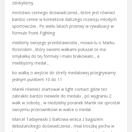
zdobyliśmy
mnóstwo cennego doświadczenia , które jest również
bardzo cenne w kontekście dalszego rozwoju młodych
sportowców . Po wielu latach przerwy w rywalizacji w
formule Point-Fighting
mieliśmy swojego przedstawiciela , mowa tu o Marku
Rosińskim , który swoimi walkami pokazał że ma
smykałkę do tej formuły i mało brakowało , a
mielibyśmy medal ,
bo walkę o wejście do strefy medalowej przegrywamy
jednym punktem 10 do 11
Marek również startował w light contact gdzie też
zabrakło bardzo niewiele do medalu , po wygraniu 2
walk w sobotę , w niedzielny poranek Marek nie sprostał
swojemu przeciwnikowi w walce o medal .
Marcel Tadajewski z Bałtowa wraca z bagażem
debiutanckiego doświadczenia , miał troszkę pecha w