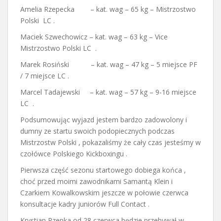
Amelia Rzepecka – kat. wag – 65 kg – Mistrzostwo
Polski LC .
Maciek Szwechowicz – kat. wag – 63 kg – Vice
Mistrzostwo Polski LC .
Marek Rosiński – kat. wag – 47 kg – 5 miejsce PF
/ 7 miejsce LC .
Marcel Tadajewski – kat. wag – 57 kg – 9-16 miejsce
LC .
Podsumowując wyjazd jestem bardzo zadowolony i
dumny ze startu swoich podopiecznych podczas
Mistrzostw Polski , pokazaliśmy że cały czas jesteśmy w
czołówce Polskiego Kickboxingu .
Pierwsza część sezonu startowego dobiega końca ,
choć przed moimi zawodnikami Samantą Klein i
Czarkiem Kowalkowskim jeszcze w połowie czerwca
konsultacje kadry juniorów Full Contact .
Krystian Rzepka od 28 czerwca będzie przebywał w