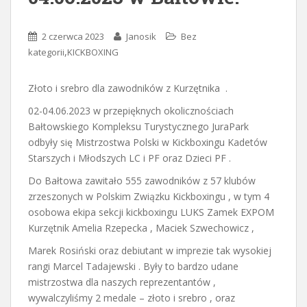
2 czerwca 2023
Janosik
Bez
,
kategorii
KICKBOXING
Złoto i srebro dla zawodników z Kurzętnika .
02-04.06.2023 w przepięknych okolicznościach
Bałtowskiego Kompleksu Turystycznego JuraPark
odbyły się Mistrzostwa Polski w Kickboxingu Kadetów
Starszych i Młodszych LC i PF oraz Dzieci PF .
Do Bałtowa zawitało 555 zawodników z 57 klubów
zrzeszonych w Polskim Związku Kickboxingu , w tym 4
osobowa ekipa sekcji kickboxingu LUKS Zamek EXPOM
Kurzętnik Amelia Rzepecka , Maciek Szwechowicz ,
Marek Rosiński oraz debiutant w imprezie tak wysokiej
rangi Marcel Tadajewski . Były to bardzo udane
mistrzostwa dla naszych reprezentantów ,
wywalczyliśmy 2 medale – złoto i srebro , oraz