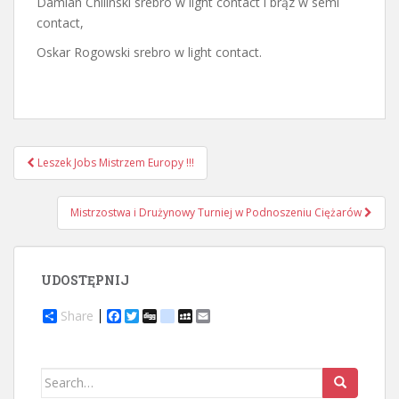
Damian Chilinski srebro w light contact i brąz w semi
contact,
Oskar Rogowski srebro w light contact.
Nawigacja
Leszek Jobs Mistrzem Europy !!!
postu
Mistrzostwa i Drużynowy Turniej w Podnoszeniu Ciężarów
UDOSTĘPNIJ
Share
F
T
D
d
M
E
a
w
i
e
y
m
c
i
g
l
S
a
e
t
g
i
p
i
b
t
c
a
l
Search
o
e
i
c
for: