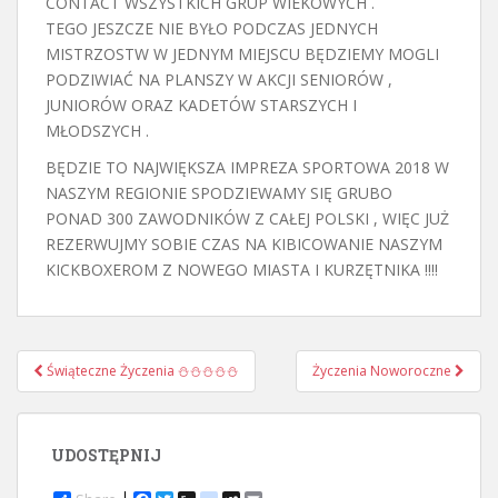
CONTACT WSZYSTKICH GRUP WIEKOWYCH .
TEGO JESZCZE NIE BYŁO PODCZAS JEDNYCH
MISTRZOSTW W JEDNYM MIEJSCU BĘDZIEMY MOGLI
PODZIWIAĆ NA PLANSZY W AKCJI SENIORÓW ,
JUNIORÓW ORAZ KADETÓW STARSZYCH I
MŁODSZYCH .
BĘDZIE TO NAJWIĘKSZA IMPREZA SPORTOWA 2018 W
NASZYM REGIONIE SPODZIEWAMY SIĘ GRUBO
PONAD 300 ZAWODNIKÓW Z CAŁEJ POLSKI , WIĘC JUŻ
REZERWUJMY SOBIE CZAS NA KIBICOWANIE NASZYM
KICKBOXEROM Z NOWEGO MIASTA I KURZĘTNIKA !!!!
Nawigacja
Świąteczne Życzenia ⛄⛄⛄⛄⛄
Życzenia Noworoczne
postu
UDOSTĘPNIJ