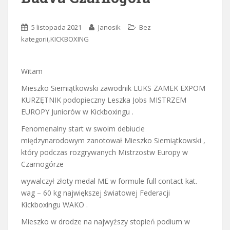
5 listopada 2021
Janosik
Bez
,
kategorii
KICKBOXING
Witam
Mieszko Siemiątkowski zawodnik LUKS ZAMEK EXPOM
KURZĘTNIK podopieczny Leszka Jobs MISTRZEM
EUROPY Juniorów w Kickboxingu .
Fenomenalny start w swoim debiucie
międzynarodowym zanotował Mieszko Siemiątkowski ,
który podczas rozgrywanych Mistrzostw Europy w
Czarnogórze
wywalczył złoty medal ME w formule full contact kat.
wag – 60 kg największej światowej Federacji
Kickboxingu WAKO .
Mieszko w drodze na najwyższy stopień podium w