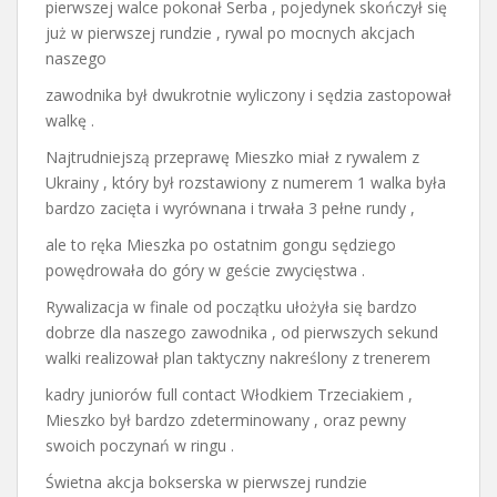
pierwszej walce pokonał Serba , pojedynek skończył się
już w pierwszej rundzie , rywal po mocnych akcjach
naszego
zawodnika był dwukrotnie wyliczony i sędzia zastopował
walkę .
Najtrudniejszą przeprawę Mieszko miał z rywalem z
Ukrainy , który był rozstawiony z numerem 1 walka była
bardzo zacięta i wyrównana i trwała 3 pełne rundy ,
ale to ręka Mieszka po ostatnim gongu sędziego
powędrowała do góry w geście zwycięstwa .
Rywalizacja w finale od początku ułożyła się bardzo
dobrze dla naszego zawodnika , od pierwszych sekund
walki realizował plan taktyczny nakreślony z trenerem
kadry juniorów full contact Włodkiem Trzeciakiem ,
Mieszko był bardzo zdeterminowany , oraz pewny
swoich poczynań w ringu .
Świetna akcja bokserska w pierwszej rundzie