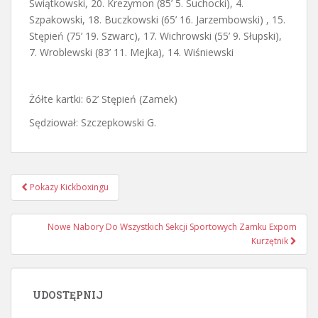
Świątkowski, 20. Krezymon (85’ 5. Suchocki), 4.
Szpakowski, 18. Buczkowski (65’ 16. Jarzembowski) , 15.
Stępień (75’ 19. Szwarc), 17. Wichrowski (55’ 9. Słupski),
7. Wroblewski (83’ 11. Mejka), 14. Wiśniewski
Żółte kartki: 62’ Stępień (Zamek)
Sędziował: Szczepkowski G.
Nawigacja
Pokazy Kickboxingu
postu
Nowe Nabory Do Wszystkich Sekcji Sportowych Zamku Expom
Kurzętnik
UDOSTĘPNIJ