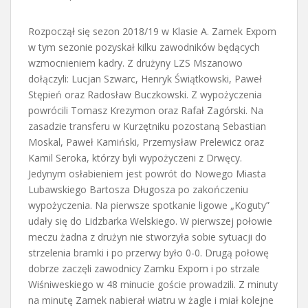
Rozpoczął się sezon 2018/19 w Klasie A. Zamek Expom
w tym sezonie pozyskał kilku zawodników będących
wzmocnieniem kadry. Z drużyny LZS Mszanowo
dołączyli: Lucjan Szwarc, Henryk Świątkowski, Paweł
Stępień oraz Radosław Buczkowski. Z wypożyczenia
powrócili Tomasz Krezymon oraz Rafał Zagórski. Na
zasadzie transferu w Kurzętniku pozostaną Sebastian
Moskal, Paweł Kamiński, Przemysław Prelewicz oraz
Kamil Seroka, którzy byli wypożyczeni z Drwęcy.
Jedynym osłabieniem jest powrót do Nowego Miasta
Lubawskiego Bartosza Długosza po zakończeniu
wypożyczenia. Na pierwsze spotkanie ligowe „Koguty”
udały się do Lidzbarka Welskiego. W pierwszej połowie
meczu żadna z drużyn nie stworzyła sobie sytuacji do
strzelenia bramki i po przerwy było 0-0. Drugą połowę
dobrze zaczęli zawodnicy Zamku Expom i po strzale
Wiśniweskiego w 48 minucie goście prowadzili. Z minuty
na minutę Zamek nabierał wiatru w żagle i miał kolejne