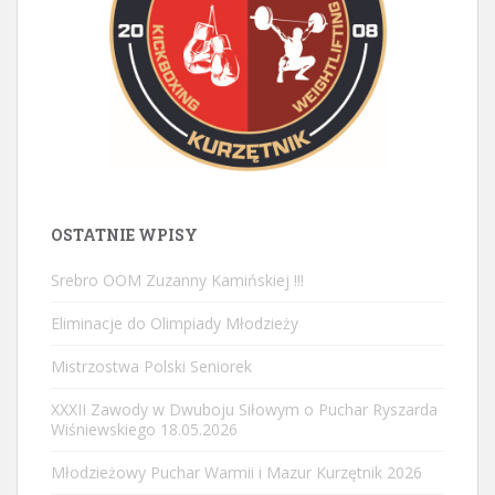
OSTATNIE WPISY
Srebro OOM Zuzanny Kamińskiej !!!
Eliminacje do Olimpiady Młodzieży
Mistrzostwa Polski Seniorek
XXXII Zawody w Dwuboju Siłowym o Puchar Ryszarda
Wiśniewskiego 18.05.2026
Młodzieżowy Puchar Warmii i Mazur Kurzętnik 2026