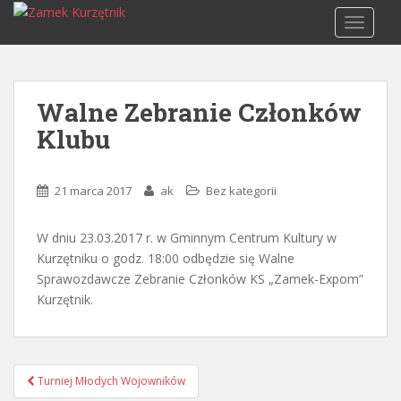
S
TOGGLE
k
i
p
t
Walne Zebranie Członków
o
Klubu
m
a
i
21 marca 2017
ak
Bez kategorii
n
c
o
W dniu 23.03.2017 r. w Gminnym Centrum Kultury w
n
Kurzętniku o godz. 18:00 odbędzie się Walne
t
Sprawozdawcze Zebranie Członków KS „Zamek-Expom”
e
Kurzętnik.
n
t
Nawigacja
Turniej Młodych Wojowników