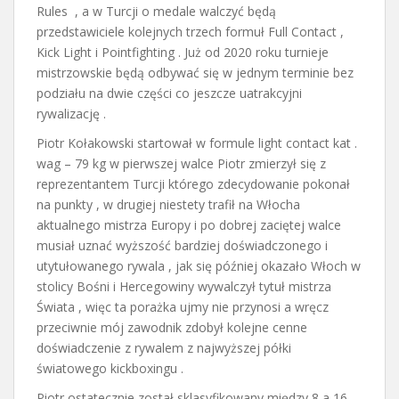
Rules , a w Turcji o medale walczyć będą
przedstawiciele kolejnych trzech formuł Full Contact ,
Kick Light i Pointfighting . Już od 2020 roku turnieje
mistrzowskie będą odbywać się w jednym terminie bez
podziału na dwie części co jeszcze uatrakcyjni
rywalizację .
Piotr Kołakowski startował w formule light contact kat .
wag – 79 kg w pierwszej walce Piotr zmierzył się z
reprezentantem Turcji którego zdecydowanie pokonał
na punkty , w drugiej niestety trafił na Włocha
aktualnego mistrza Europy i po dobrej zaciętej walce
musiał uznać wyższość bardziej doświadczonego i
utytułowanego rywala , jak się później okazało Włoch w
stolicy Bośni i Hercegowiny wywalczył tytuł mistrza
Świata , więc ta porażka ujmy nie przynosi a wręcz
przeciwnie mój zawodnik zdobył kolejne cenne
doświadczenie z rywalem z najwyższej półki
światowego kickboxingu .
Piotr ostatecznie został sklasyfikowany między 8 a 16