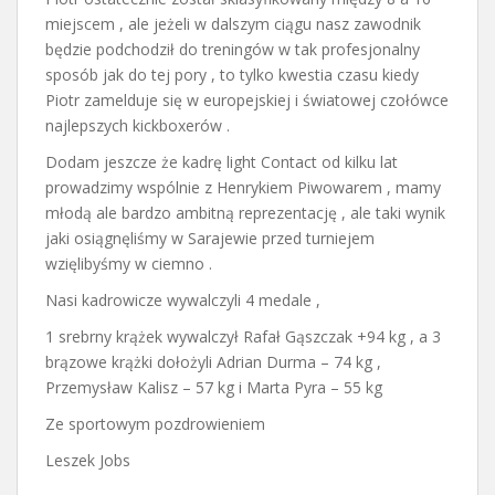
miejscem , ale jeżeli w dalszym ciągu nasz zawodnik
będzie podchodził do treningów w tak profesjonalny
sposób jak do tej pory , to tylko kwestia czasu kiedy
Piotr zamelduje się w europejskiej i światowej czołówce
najlepszych kickboxerów .
Dodam jeszcze że kadrę light Contact od kilku lat
prowadzimy wspólnie z Henrykiem Piwowarem , mamy
młodą ale bardzo ambitną reprezentację , ale taki wynik
jaki osiągnęliśmy w Sarajewie przed turniejem
wzięlibyśmy w ciemno .
Nasi kadrowicze wywalczyli 4 medale ,
1 srebrny krążek wywalczył Rafał Gąszczak +94 kg , a 3
brązowe krążki dołożyli Adrian Durma – 74 kg ,
Przemysław Kalisz – 57 kg i Marta Pyra – 55 kg
Ze sportowym pozdrowieniem
Leszek Jobs