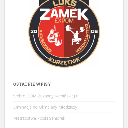
OSTATNIE WPISY
Srebro OOM Zuzanny Kamińskiej !!!
Eliminacje do Olimpiady Młodzieży
Mistrzostwa Polski Seniorek