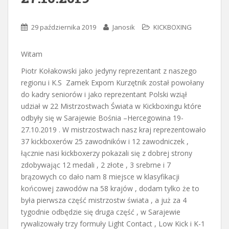
29 października 2019
Janosik
KICKBOXING
Witam
Piotr Kołakowski jako jedyny reprezentant z naszego
regionu i K.S Zamek Expom Kurzętnik został powołany
do kadry seniorów i jako reprezentant Polski wziął
udział w 22 Mistrzostwach Świata w Kickboxingu które
odbyły się w Sarajewie Bośnia –Hercegowina 19-
27.10.2019 . W mistrzostwach nasz kraj reprezentowało
37 kickboxerów 25 zawodników i 12 zawodniczek ,
łącznie nasi kickboxerzy pokazali się z dobrej strony
zdobywając 12 medali , 2 złote , 3 srebrne i 7
brązowych co dało nam 8 miejsce w klasyfikacji
końcowej zawodów na 58 krajów , dodam tylko że to
była pierwsza część mistrzostw świata , a już za 4
tygodnie odbędzie się druga część , w Sarajewie
rywalizowały trzy formuły Light Contact , Low Kick i K-1