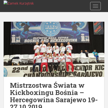
S
TOGGLE
k
i
p
t
o
m
a
i
n
c
o
n
t
e
Mistrzostwa Świata w
n
Kickboxingu Bośnia –
t
Hercegowina Sarajewo 19-
27.10.2019