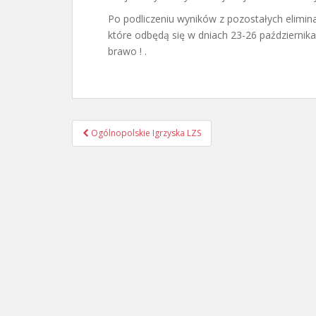
Po podliczeniu wyników z pozostałych elimin
które odbędą się w dniach 23-26 październik
brawo ! .
Nawigacja
Ogólnopolskie Igrzyska LZS
postu