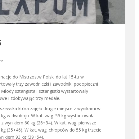
5
we
inacje do Mistrzostw Polski do lat 15-tu w
towały trzy zawodniczki i zawodnik, podopieczni
Młody sztangista i sztangistki wystartowały
owe i zdobywając trzy medale.
szewska która zajęła drugie miejsce z wynikami w
87 kg w dwuboju. W kat. wag. 55 kg wystartowała
e z wynikiem 60 kg (26+34). W kat. wag. pierwsze
kg (35+46). W kat. wag. chłopców do 55 kg trzecie
nikiem 93 kg (39+54).