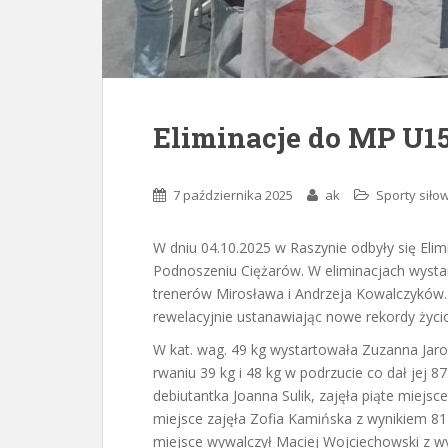
Eliminacje do MP U1
7 października 2025
ak
Sporty siło
W dniu 04.10.2025 w Raszynie odbyły się Elim
Podnoszeniu Ciężarów. W eliminacjach wystar
trenerów Mirosława i Andrzeja Kowalczyków. 
rewelacyjnie ustanawiając nowe rekordy życi
W kat. wag. 49 kg wystartowała Zuzanna Jaro
rwaniu 39 kg i 48 kg w podrzucie co dał jej 
debiutantka Joanna Sulik, zajęła piąte miejsc
miejsce zajęła Zofia Kamińska z wynikiem 81 
miejsce wywalczył Maciej Wojciechowski z wy