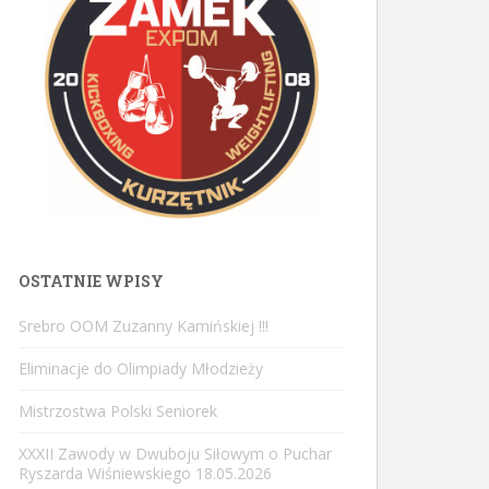
OSTATNIE WPISY
Srebro OOM Zuzanny Kamińskiej !!!
Eliminacje do Olimpiady Młodzieży
Mistrzostwa Polski Seniorek
XXXII Zawody w Dwuboju Siłowym o Puchar
Ryszarda Wiśniewskiego 18.05.2026