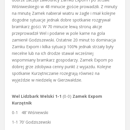
Wiśniweskiego w 48 minucie goście prowadzili. Z minuty
na minutę Zamek nabierał wiatru w żagle i miał kolejne
dogodne sytuacje jednak dobre spotkanie rozgrywał
bramkarz gości. W 70 minucie lewą stroną akcje
przeprowadził Wel i podanie w pole karne na gola
zamienił Godziszewski. Ostatnie 20 minut to dominacja
Zamku Expom i kilka sytuacji 100% jednak strzały były
niecelne lub na ich drodze stawał wcześniej
wspomniany bramkarz gospodarzy. Zamek Expom po
dobrej grze zdobywa cenny punkt z wyjazdu. Kolejne
spotkanie Kurzętniczanie rozegrają również na
wyjeździe w niedzielę w Gierzwałdzie.
Wel Lidzbark Welski
1-1
(0-0)
Zamek Expom
Kurzętnik
0-1
48’ Wiśniewski
1-1 70’ Godziszewski