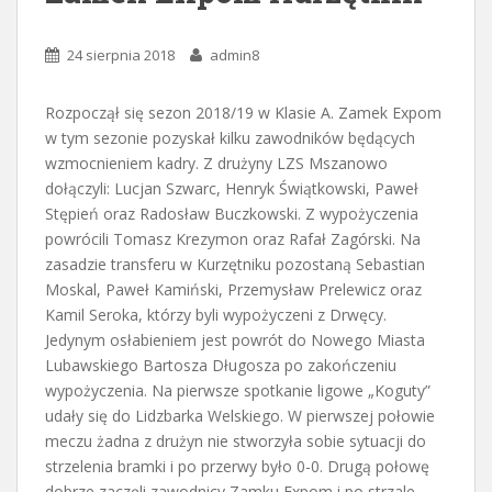
24 sierpnia 2018
admin8
Rozpoczął się sezon 2018/19 w Klasie A. Zamek Expom
w tym sezonie pozyskał kilku zawodników będących
wzmocnieniem kadry. Z drużyny LZS Mszanowo
dołączyli: Lucjan Szwarc, Henryk Świątkowski, Paweł
Stępień oraz Radosław Buczkowski. Z wypożyczenia
powrócili Tomasz Krezymon oraz Rafał Zagórski. Na
zasadzie transferu w Kurzętniku pozostaną Sebastian
Moskal, Paweł Kamiński, Przemysław Prelewicz oraz
Kamil Seroka, którzy byli wypożyczeni z Drwęcy.
Jedynym osłabieniem jest powrót do Nowego Miasta
Lubawskiego Bartosza Długosza po zakończeniu
wypożyczenia. Na pierwsze spotkanie ligowe „Koguty”
udały się do Lidzbarka Welskiego. W pierwszej połowie
meczu żadna z drużyn nie stworzyła sobie sytuacji do
strzelenia bramki i po przerwy było 0-0. Drugą połowę
dobrze zaczęli zawodnicy Zamku Expom i po strzale