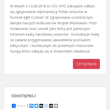
W dniach 3-12.08.2018 w COS OPO Zakopane odbyło
się zgrupowanie reprezentacji Polski seniorów w
formule light Contact .W Zgrupowaniu uczestniczyła
dwójka naszych kickboxerów Wojtek Wiśniewski i Piotr
Kołakowski oraz Leszek Jobs który jest pierwszym
trenerem kadry narodowej seniorów . Konsultacje miały
za zadanie przygotowanie zawodników pod kątem
taktycznym i technicznym do jesiennych mistrzostw
Europy które odbędą się w Sloweńskim Mariborze.
CZYTAJ WIĘCEJ
UDOSTĘPNIJ
Share
F
T
D
d
M
E
a
w
i
e
y
m