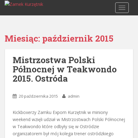
S
TOGGLE
k
i
p
t
Miesiąc:
październik 2015
o
m
a
Mistrzostwa Polski
i
Północnej w Teakwondo
n
c
2015. Ostróda
o
n
t
20 października 2015
admin
e
n
Kickboxerzy Zamku Expom Kurzętnik w miniony
t
weekend wzięli udział w Mistrzostwach Polski Północnej
w Teakwondo które odbyły się w Ostródzie
organizatorem był mój kolega trener ostródzkiego