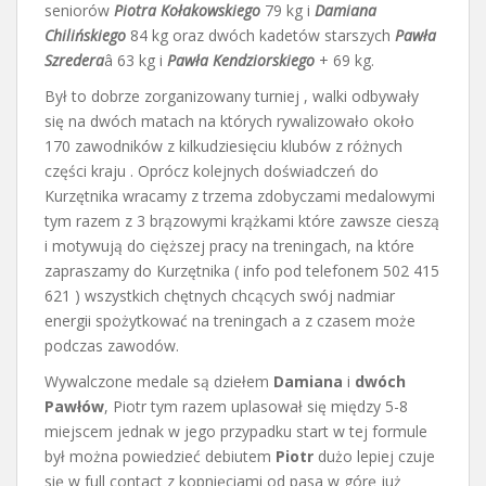
seniorów
Piotra Kołakowskiego
79 kg i
Damiana
Chilińskiego
84 kg oraz dwóch kadetów starszych
Pawła
Szredera
â 63 kg i
Pawła Kendziorskiego
+ 69 kg.
Był to dobrze zorganizowany turniej , walki odbywały
się na dwóch matach na których rywalizowało około
170 zawodników z kilkudziesięciu klubów z różnych
części kraju . Oprócz kolejnych doświadczeń do
Kurzętnika wracamy z trzema zdobyczami medalowymi
tym razem z 3 brązowymi krążkami które zawsze cieszą
i motywują do cięższej pracy na treningach, na które
zapraszamy do Kurzętnika ( info pod telefonem 502 415
621 ) wszystkich chętnych chcących swój nadmiar
energii spożytkować na treningach a z czasem może
podczas zawodów.
Wywalczone medale są dziełem
Damiana
i
dwóch
Pawłów
, Piotr tym razem uplasował się między 5-8
miejscem jednak w jego przypadku start w tej formule
był można powiedzieć debiutem
Piotr
dużo lepiej czuje
się w full contact z kopnięciami od pasa w górę już