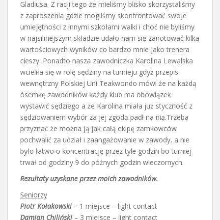
Gladiusa. Z racji tego że mieliśmy blisko skorzystaliśmy
z zaproszenia gdzie mogliśmy skonfrontować swoje
umiejętności z innymi szkołami walki i choć nie byliśmy
w najsilniejszym składzie udało nam się zanotować kilka
wartościowych wyników co bardzo mnie jako trenera
cieszy. Ponadto nasza zawodniczka Karolina Lewalska
wcieliła się w rolę sędziny na turnieju gdyż przepis
wewnętrzny Polskiej Uni Teakwondo mówi że na każdą
ósemkę zawodników każdy klub ma obowiązek
wystawić sędziego a że Karolina miała już styczność z
sędziowaniem wybór za jej zgodą padł na nią.Trzeba
przyznać że można ją jak całą ekipę zamkowców
pochwalić za udział i zaangażowanie w zawody, a nie
było łatwo o koncentrację przez tyle godzin bo turniej
trwał od godziny 9 do późnych godzin wieczornych.
Rezultaty uzyskane przez moich zawodników.
Seniorzy
Piotr Kołakowski
– 1 miejsce – light contact
Damian Chiliński
– 3 miejsce – light contact