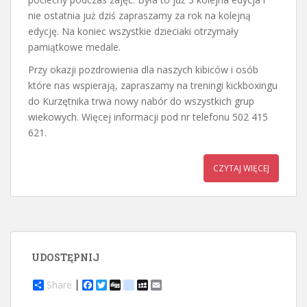
nie ostatnia już dziś zapraszamy za rok na kolejną
edycję. Na koniec wszystkie dzieciaki otrzymały
pamiątkowe medale.
Przy okazji pozdrowienia dla naszych kibiców i osób
które nas wspierają, zapraszamy na treningi kickboxingu
do Kurzętnika trwa nowy nabór do wszystkich grup
wiekowych. Więcej informacji pod nr telefonu 502 415
621.
CZYTAJ WIĘCEJ
UDOSTĘPNIJ
Share
F
T
D
d
M
E
a
w
i
e
y
m
c
i
g
l
S
a