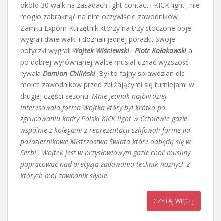
około 30 walk na zasadach light contact i KICK light , nie
mogło zabraknąć na nim oczywiście zawodników
Zamku Expom Kurzętnik którzy na trzy stoczone boje
wygrali dwie walki i doznali jednej porażki. Swoje
potyczki wygrali
Wojtek Wiśniewski
i
Piotr Kołakowski
a
po dobrej wyrównanej walce musiał uznać wyższość
rywala
Damian Chiliński
. Był to fajny sprawdzian dla
moich zawodników przed zbliżającymi się turniejami w
drugiej części sezonu .
Mnie jednak najbardziej
interesowała forma Wojtka który był krótko po
zgrupowaniu kadry Polski KICK light w Cetniewie gdzie
wspólnie z kolegami z reprezentacji szlifowali formę na
październikowe Mistrzostwa Świata które odbędą się w
Serbii. Wojtek jest w przysłowiowym gazie choć musimy
popracować nad precyzją zadawania technik nożnych z
których mój zawodnik słynie.
CZYTAJ WIĘCEJ