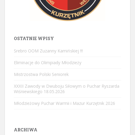
OSTATNIE WPISY
Srebro OOM Zuzanny Kamińskiej !!!
Eliminacje do Olimpiady Młodzieży
Mistrzostwa Polski Seniorek
XXXII Zawody w Dwuboju Siłowym o Puchar Ryszarda
Wiśniewskiego 18.05.2026
Młodzieżowy Puchar Warmii i Mazur Kurzętnik 2026
ARCHIWA