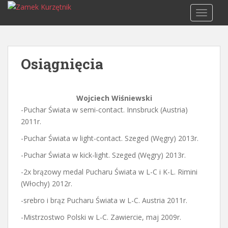
S
TOGGLE
k
i
p
t
Osiągnięcia
o
m
a
Wojciech Wiśniewski
i
-Puchar Świata w semi-contact. Innsbruck (Austria)
n
2011r.
c
o
-Puchar Świata w light-contact. Szeged (Węgry) 2013r.
n
-Puchar Świata w kick-light. Szeged (Węgry) 2013r.
t
e
-2x brązowy medal Pucharu Świata w L-C i K-L. Rimini
n
(Włochy) 2012r.
t
-srebro i brąz Pucharu Świata w L-C. Austria 2011r.
-Mistrzostwo Polski w L-C. Zawiercie, maj 2009r.