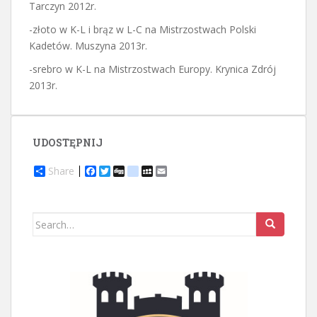
Tarczyn 2012r.
-złoto w K-L i brąz w L-C na Mistrzostwach Polski
Kadetów. Muszyna 2013r.
-srebro w K-L na Mistrzostwach Europy. Krynica Zdrój
2013r.
UDOSTĘPNIJ
Share
F
T
D
d
M
E
a
w
i
e
y
m
c
i
g
l
S
a
e
t
g
i
p
i
b
t
c
a
l
Search
o
e
i
c
for:
o
r
o
e
k
u
s