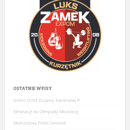
OSTATNIE WPISY
Srebro OOM Zuzanny Kamińskiej !!!
Eliminacje do Olimpiady Młodzieży
Mistrzostwa Polski Seniorek