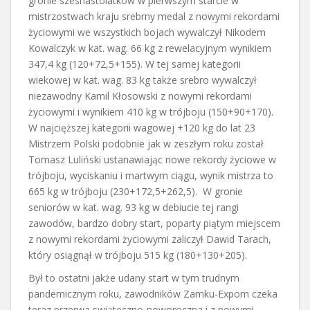
gronie szesnastolatków w pierwszym starcie w
mistrzostwach kraju srebrny medal z nowymi rekordami
życiowymi we wszystkich bojach wywalczył Nikodem
Kowalczyk w kat. wag. 66 kg z rewelacyjnym wynikiem
347,4 kg (120+72,5+155). W tej samej kategorii
wiekowej w kat. wag. 83 kg także srebro wywalczył
niezawodny Kamil Kłosowski z nowymi rekordami
życiowymi i wynikiem 410 kg w trójboju (150+90+170).
W najcięższej kategorii wagowej +120 kg do lat 23
Mistrzem Polski podobnie jak w zeszłym roku został
Tomasz Luliński ustanawiając nowe rekordy życiowe w
trójboju, wyciskaniu i martwym ciągu, wynik mistrza to
665 kg w trójboju (230+172,5+262,5). W gronie
seniorów w kat. wag. 93 kg w debiucie tej rangi
zawodów, bardzo dobry start, poparty piątym miejscem
z nowymi rekordami życiowymi zaliczył Dawid Tarach,
który osiągnął w trójboju 515 kg (180+130+205).
Był to ostatni jakże udany start w tym trudnym
pandemicznym roku, zawodników Zamku-Expom czeka
teraz przerwa swiąteczno-noworoczna i z nowymi