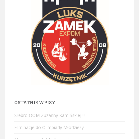
OSTATNIE WPISY
Srebro OOM Zuzanny Kamińskiej !!!
Eliminacje do Olimpiady Młodzieży