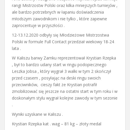
rangi Mistrzostw Polski oraz kilka mniejszych turniejów ,
ale bardzo potrzebnych w łapaniu doświadczenia
młodszym zawodnikom i nie tylko , które zapewne
zaprocentuje w przyszłości .
12-13.12.2020 odbyły się Młodzieżowe Mistrzostwa
Polski w formule Full Contact przedział wiekowy 18-24
lata .
W Kaliszu barwy Zamku reprezentował Krystian Rzepka
, był to bardzo udany start w ringu podopiecznego
Leszka Jobsa , który wygrał 3 walki w tym 2 skończył
przed czasem , posyłając na deski ringu swoich
przeciwników, cieszy fakt że Krystian potrafił
zmobilizować się jeszcze na ostatni start w tym roku i w
doskonałym stylu wygrał kolejne zawody w tym sezonie
.
Wyniki uzyskane w Kaliszu .
Krystian Rzepka kat . wag – 81 kg – złoty medal