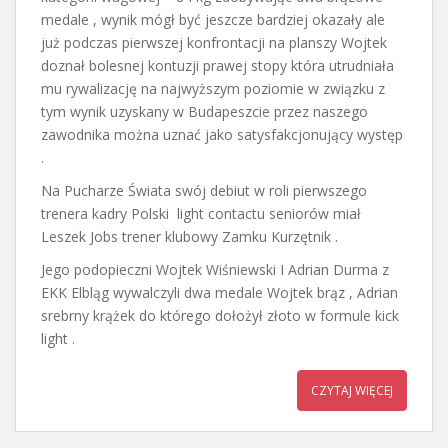
medale , wynik mógł być jeszcze bardziej okazały ale
już podczas pierwszej konfrontacji na planszy Wojtek
doznał bolesnej kontuzji prawej stopy która utrudniała
mu rywalizację na najwyższym poziomie w związku z
tym wynik uzyskany w Budapeszcie przez naszego
zawodnika można uznać jako satysfakcjonujący występ
.
Na Pucharze Świata swój debiut w roli pierwszego
trenera kadry Polski light contactu seniorów miał
Leszek Jobs trener klubowy Zamku Kurzętnik .
Jego podopieczni Wojtek Wiśniewski I Adrian Durma z
EKK Elbląg wywalczyli dwa medale Wojtek brąz , Adrian
srebrny krążek do którego dołożył złoto w formule kick
light .
CZYTAJ WIĘCEJ