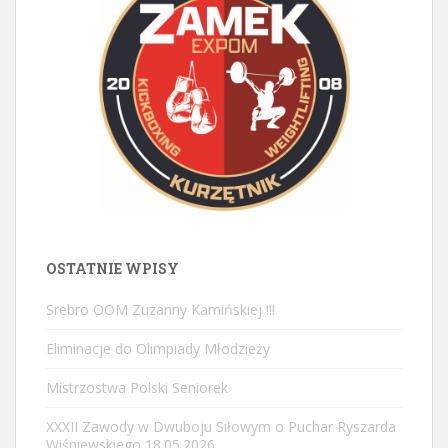
OSTATNIE WPISY
Srebro OOM Zuzanny Kamińskiej !!!
Eliminacje do Olimpiady Młodzieży
Mistrzostwa Polski Seniorek
XXXII Zawody w Dwuboju Siłowym o Puchar Ryszarda
Wiśniewskiego 18.05.2026