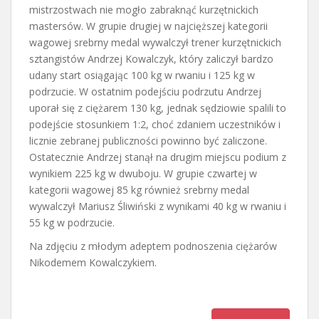
mistrzostwach nie mogło zabraknąć kurzętnickich
mastersów. W grupie drugiej w najcięższej kategorii
wagowej srebrny medal wywalczył trener kurzętnickich
sztangistów Andrzej Kowalczyk, który zaliczył bardzo
udany start osiągając 100 kg w rwaniu i 125 kg w
podrzucie. W ostatnim podejściu podrzutu Andrzej
uporał się z ciężarem 130 kg, jednak sędziowie spalili to
podejście stosunkiem 1:2, choć zdaniem uczestników i
licznie zebranej publiczności powinno być zaliczone.
Ostatecznie Andrzej stanął na drugim miejscu podium z
wynikiem 225 kg w dwuboju. W grupie czwartej w
kategorii wagowej 85 kg również srebrny medal
wywalczył Mariusz Śliwiński z wynikami 40 kg w rwaniu i
55 kg w podrzucie.
Na zdjęciu z młodym adeptem podnoszenia ciężarów
Nikodemem Kowalczykiem.