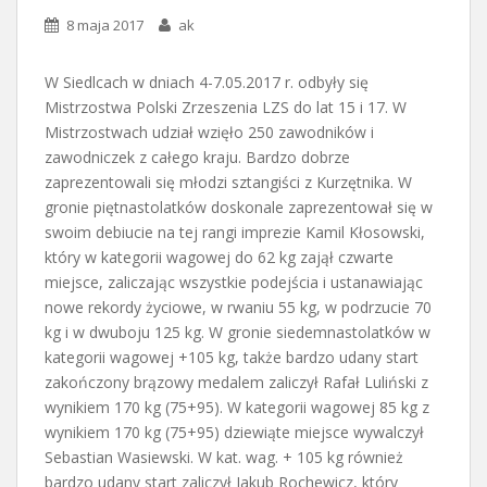
8 maja 2017
ak
W Siedlcach w dniach 4-7.05.2017 r. odbyły się
Mistrzostwa Polski Zrzeszenia LZS do lat 15 i 17. W
Mistrzostwach udział wzięło 250 zawodników i
zawodniczek z całego kraju. Bardzo dobrze
zaprezentowali się młodzi sztangiści z Kurzętnika. W
gronie piętnastolatków doskonale zaprezentował się w
swoim debiucie na tej rangi imprezie Kamil Kłosowski,
który w kategorii wagowej do 62 kg zajął czwarte
miejsce, zaliczając wszystkie podejścia i ustanawiając
nowe rekordy życiowe, w rwaniu 55 kg, w podrzucie 70
kg i w dwuboju 125 kg. W gronie siedemnastolatków w
kategorii wagowej +105 kg, także bardzo udany start
zakończony brązowy medalem zaliczył Rafał Luliński z
wynikiem 170 kg (75+95). W kategorii wagowej 85 kg z
wynikiem 170 kg (75+95) dziewiąte miejsce wywalczył
Sebastian Wasiewski. W kat. wag. + 105 kg również
bardzo udany start zaliczył Jakub Rochewicz, który