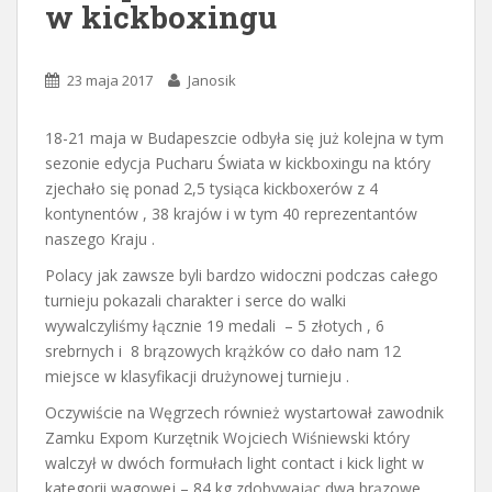
w kickboxingu
23 maja 2017
Janosik
18-21 maja w Budapeszcie odbyła się już kolejna w tym
sezonie edycja Pucharu Świata w kickboxingu na który
zjechało się ponad 2,5 tysiąca kickboxerów z 4
kontynentów , 38 krajów i w tym 40 reprezentantów
naszego Kraju .
Polacy jak zawsze byli bardzo widoczni podczas całego
turnieju pokazali charakter i serce do walki
wywalczyliśmy łącznie 19 medali – 5 złotych , 6
srebrnych i 8 brązowych krążków co dało nam 12
miejsce w klasyfikacji drużynowej turnieju .
Oczywiście na Węgrzech również wystartował zawodnik
Zamku Expom Kurzętnik Wojciech Wiśniewski który
walczył w dwóch formułach light contact i kick light w
kategorii wagowej – 84 kg zdobywając dwa brązowe