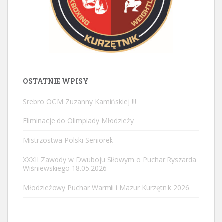
OSTATNIE WPISY
Srebro OOM Zuzanny Kamińskiej !!!
Eliminacje do Olimpiady Młodzieży
Mistrzostwa Polski Seniorek
XXXII Zawody w Dwuboju Siłowym o Puchar Ryszarda
Wiśniewskiego 18.05.2026
Młodzieżowy Puchar Warmii i Mazur Kurzętnik 2026