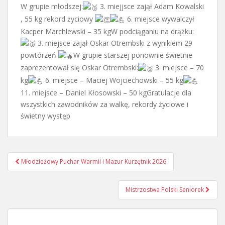
W grupie młodszej:
3. miejjsce zajął Adam Kowalski
, 55 kg rekord życiowy
6. miejsce wywalczył
Kacper Marchlewski – 35 kgW podciąganiu na drążku:
3. miejsce zajął Oskar Otrembski z wynikiem 29
powtórzeń
W grupie starszej ponownie świetnie
zaprezentował się Oskar Otrembski:
3. miejsce – 70
kg
6. miejsce – Maciej Wojciechowski – 55 kg
11. miejsce – Daniel Kłosowski – 50 kgGratulacje dla
wszystkich zawodników za walkę, rekordy życiowe i
świetny występ
Nawigacja
Młodzieżowy Puchar Warmii i Mazur Kurzętnik 2026
postu
Mistrzostwa Polski Seniorek