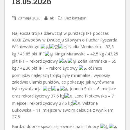
18.05.2026
20 maja 2026
ak
Bez kategorii
Najlepsza trójka dziewcząt w punktacji IPF podczas
XXXII Zawodów w Dwuboju Siłowym o Puchar Ryszarda
Wiśniewskiego
Nadia Moniuszko – 52,5
kg / 43,85 pkt IPF
Kinga Murawska – 42,5 kg / 43,25
pkt IPF – rekord życiowy
Zofia Kamińska – 55
kg / 42,36 pkt IPF – rekord życiowy
Różnice
pomiędzy najlepszą trójką były minimalne i wynosiły
zaledwie ułamki punktów, co pokazuje jak wyrównana
była rywalizacja
Joanna Sulik – 6. miejsce
oraz rekord życiowy 37,5 kg
Lena Płotkowska – 7.
miejsce i rekord życiowy 27,5 kg
Wiktoria
Bukowska – 11. miejsce w swoim debiucie z wynikiem
27,5
Bardzo dobrze spisali się również nasi chłopcy