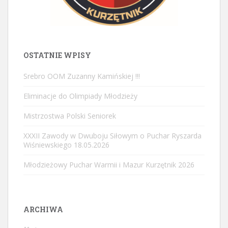
OSTATNIE WPISY
Srebro OOM Zuzanny Kamińskiej !!!
Eliminacje do Olimpiady Młodzieży
Mistrzostwa Polski Seniorek
XXXII Zawody w Dwuboju Siłowym o Puchar Ryszarda
Wiśniewskiego 18.05.2026
Młodzieżowy Puchar Warmii i Mazur Kurzętnik 2026
ARCHIWA