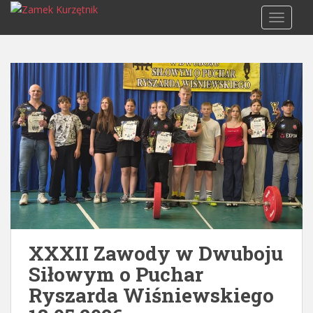
S
TOGGLE
k
i
p
t
o
m
a
i
n
c
o
n
t
e
XXXII Zawody w Dwuboju
n
t
Siłowym o Puchar
Ryszarda Wiśniewskiego