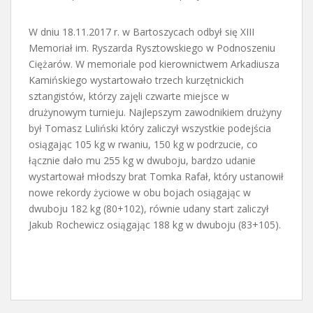
W dniu 18.11.2017 r. w Bartoszycach odbył się XIII
Memoriał im. Ryszarda Rysztowskiego w Podnoszeniu
Ciężarów. W memoriale pod kierownictwem Arkadiusza
Kamińskiego wystartowało trzech kurzętnickich
sztangistów, którzy zajęli czwarte miejsce w
drużynowym turnieju. Najlepszym zawodnikiem drużyny
był Tomasz Luliński który zaliczył wszystkie podejścia
osiągając 105 kg w rwaniu, 150 kg w podrzucie, co
łącznie dało mu 255 kg w dwuboju, bardzo udanie
wystartował młodszy brat Tomka Rafał, który ustanowił
nowe rekordy życiowe w obu bojach osiągając w
dwuboju 182 kg (80+102), równie udany start zaliczył
Jakub Rochewicz osiągając 188 kg w dwuboju (83+105).