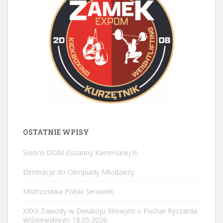
OSTATNIE WPISY
Srebro OOM Zuzanny Kamińskiej !!!
Eliminacje do Olimpiady Młodzieży
Mistrzostwa Polski Seniorek
XXXII Zawody w Dwuboju Siłowym o Puchar Ryszarda
Wiśniewskiego 18.05.2026