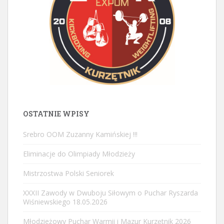
OSTATNIE WPISY
Srebro OOM Zuzanny Kamińskiej !!!
Eliminacje do Olimpiady Młodzieży
Mistrzostwa Polski Seniorek
XXXII Zawody w Dwuboju Siłowym o Puchar Ryszarda
Wiśniewskiego 18.05.2026
Młodzieżowy Puchar Warmii i Mazur Kurzętnik 2026