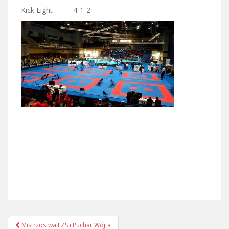
Kick Light – 4-1-2
Nawigacja
Mistrzostwa LZS i Puchar Wójta