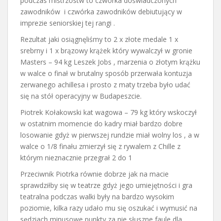
podczas mistrzostw to czwórka doświadczonych
zawodników i czwórka zawodników debiutujący w
imprezie seniorskiej tej rangi .
Rezultat jaki osiągnęliśmy to 2 x złote medale 1 x
srebrny i 1 x brązowy krążek który wywalczył w gronie
Masters – 94 kg Leszek Jobs , marzenia o złotym krążku
w walce o finał w brutalny sposób przerwała kontuzja
zerwanego achillesa i prosto z maty trzeba było udać
się na stół operacyjny w Budapeszcie.
Piotrek Kołakowski kat wagowa – 79 kg który wskoczył
w ostatnim momencie do kadry miał bardzo dobre
losowanie gdyż w pierwszej rundzie miał wolny los , a w
walce o 1/8 finału zmierzył się z rywalem z Chille z
którym nieznacznie przegrał 2 do 1
Przeciwnik Piotrka równie dobrze jak na macie
sprawdziłby się w teatrze gdyż jego umiejętności i gra
teatralna podczas walki były na bardzo wysokim
poziomie, kilka razy udało mu się oszukać i wymusić na
sędziach minusowe punkty za nie słuszne faule dla