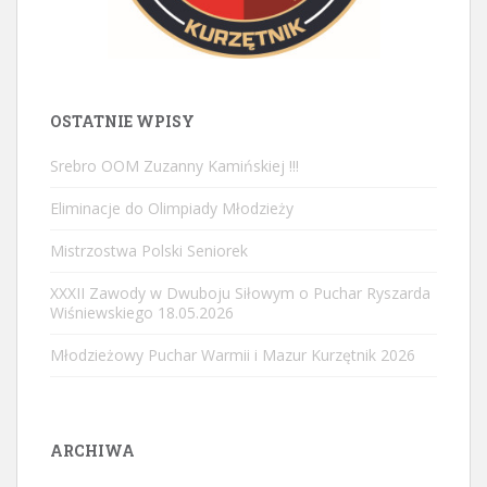
OSTATNIE WPISY
Srebro OOM Zuzanny Kamińskiej !!!
Eliminacje do Olimpiady Młodzieży
Mistrzostwa Polski Seniorek
XXXII Zawody w Dwuboju Siłowym o Puchar Ryszarda
Wiśniewskiego 18.05.2026
Młodzieżowy Puchar Warmii i Mazur Kurzętnik 2026
ARCHIWA