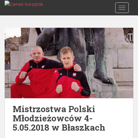
S
TOGGLE
k
i
p
t
o
m
a
i
n
c
o
n
t
e
Mistrzostwa Polski
n
Młodzieżowców 4-
t
5.05.2018 w Błaszkach