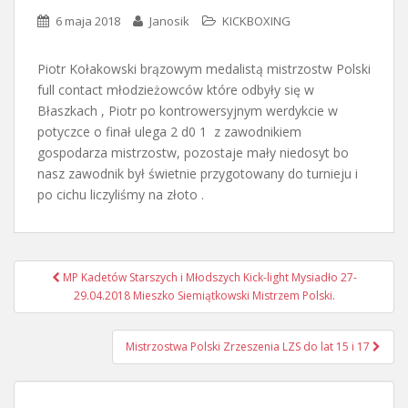
6 maja 2018
Janosik
KICKBOXING
Piotr Kołakowski brązowym medalistą mistrzostw Polski
full contact młodzieżowców które odbyły się w
Błaszkach , Piotr po kontrowersyjnym werdykcie w
potyczce o finał ulega 2 d0 1 z zawodnikiem
gospodarza mistrzostw, pozostaje mały niedosyt bo
nasz zawodnik był świetnie przygotowany do turnieju i
po cichu liczyliśmy na złoto .
Nawigacja
MP Kadetów Starszych i Młodszych Kick-light Mysiadło 27-
postu
29.04.2018 Mieszko Siemiątkowski Mistrzem Polski.
Mistrzostwa Polski Zrzeszenia LZS do lat 15 i 17