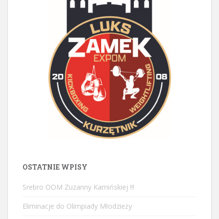
OSTATNIE WPISY
Srebro OOM Zuzanny Kamińskiej !!!
Eliminacje do Olimpiady Młodzieży