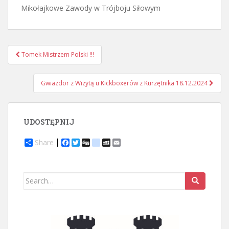
Mikołajkowe Zawody w Trójboju Siłowym
Nawigacja
Tomek Mistrzem Polski !!!
postu
Gwiazdor z Wizytą u Kickboxerów z Kurzętnika 18.12.2024
UDOSTĘPNIJ
Share
F
T
D
d
M
E
a
w
i
e
y
m
c
i
g
l
S
a
e
t
g
i
p
i
b
t
c
a
l
Search
o
e
i
c
for:
o
r
o
e
k
u
s