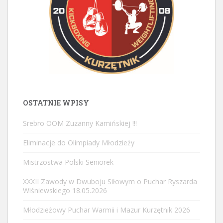
OSTATNIE WPISY
Srebro OOM Zuzanny Kamińskiej !!!
Eliminacje do Olimpiady Młodzieży
Mistrzostwa Polski Seniorek
XXXII Zawody w Dwuboju Siłowym o Puchar Ryszarda
Wiśniewskiego 18.05.2026
Młodzieżowy Puchar Warmii i Mazur Kurzętnik 2026