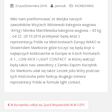
23 października 2016
Janosik
KICKBOXING
Miło nam poinformować że dwójka naszych
zawodników Wojciech Wiśniewski kategoria wagowa
-84 kg i Monika Marchlewska kategoria wagowa – 65 kg
, od 22 -29.10.2016 przebywać będą wraz z
reprezentacją Polski na Mistrzostwach Europy WAKO w
Słoweńskim Mariborze gdzie toczyć się będą boje o
najlepszych kickboxerów w Europie w trzech formułach
K 1 , LOW KICK I LIGHT CONTACT w której walczyć
będą także nasi zawodnicy z Zamku Expom Kurzętnik.
Do Mariborru udał się także Leszek Jobs który podczas
tych mistrzostw pełni funkcję drugiego trenera
reprezentacji Polski w formule light contact.
Nawigacja
W Kurzętniku odbył się Zjazd Wojewódzki W-M OZPC
postu