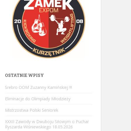
OSTATNIE WPISY
Srebro OOM Zuzanny Kamińskiej !!!
Eliminacje do Olimpiady Młodzieży
Mistrzostwa Polski Seniorek
XXXII Zawody w Dwuboju Siłowym o Puchar
Ryszarda Wiśniewskiego 18.05.2026