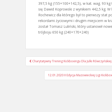
397,5 kg (155+100+142,5), w kat. wag. 93 kg
się Dawid Koprowski z wynikiem 442,5 kg. W 
Rochewicz dla którego był to pierwszy stat po
rekordami życiowymi i drugim miejscem w kraj
został Tomasz Luliński, który ustanowił now
trójboju 650 kg (240+170+240)
Nawigacja
Charytatywny Trening Kickboxingu Dla Julki Rówczyńskiej
postu
12.01.2020 II Edycja Mazowieckiej Ligi Kick