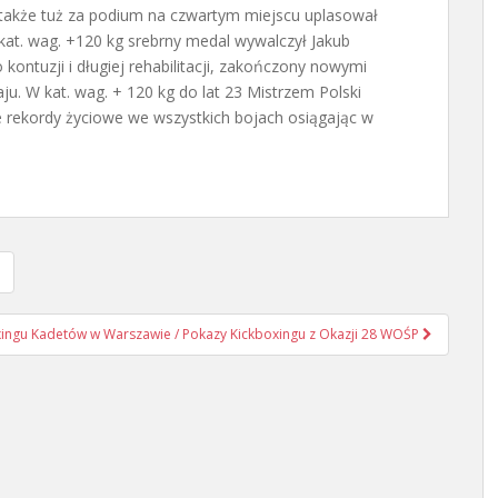
 także tuż za podium na czwartym miejscu uplasował
kat. wag. +120 kg srebrny medal wywalczył Jakub
 kontuzji i długiej rehabilitacji, zakończony nowymi
u. W kat. wag. + 120 kg do lat 23 Mistrzem Polski
e rekordy życiowe we wszystkich bojach osiągając w
boxingu Kadetów w Warszawie / Pokazy Kickboxingu z Okazji 28 WOŚP