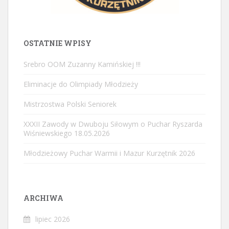
OSTATNIE WPISY
Srebro OOM Zuzanny Kamińskiej !!!
Eliminacje do Olimpiady Młodzieży
Mistrzostwa Polski Seniorek
XXXII Zawody w Dwuboju Siłowym o Puchar Ryszarda
Wiśniewskiego 18.05.2026
Młodzieżowy Puchar Warmii i Mazur Kurzętnik 2026
ARCHIWA
lipiec 2026