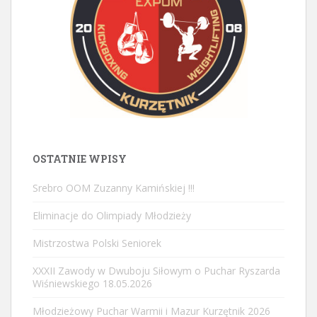
OSTATNIE WPISY
Srebro OOM Zuzanny Kamińskiej !!!
Eliminacje do Olimpiady Młodzieży
Mistrzostwa Polski Seniorek
XXXII Zawody w Dwuboju Siłowym o Puchar Ryszarda
Wiśniewskiego 18.05.2026
Młodzieżowy Puchar Warmii i Mazur Kurzętnik 2026