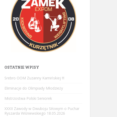
OSTATNIE WPISY
Srebro OOM Zuzanny Kamińskiej !!!
Eliminacje do Olimpiady Młodzieży
Mistrzostwa Polski Seniorek
XXXII Zawody w Dwuboju Siłowym o Puchar
Ryszarda Wiśniewskiego 18.05.2026