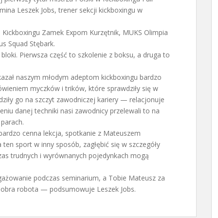
na Leszek Jobs, trener sekcji kickboxingu w
cja Kickboxingu Zamek Expom Kurzętnik, MUKS Olimpia
us Squad Stębark.
bloki. Pierwsza część to szkolenie z boksu, a druga to
kazał naszym młodym adeptom kickboxingu bardzo
ieniem myczków i trików, które sprawdziły się w
ziły go na szczyt zawodniczej kariery — relacjonuje
u danej techniki nasi zawodnicy przelewali to na
parach.
o bardzo cenna lekcja, spotkanie z Mateuszem
en sport w inny sposób, zagłębić się w szczegóły
czas trudnych i wyrównanych pojedynkach mogą
żowanie podczas seminarium, a Tobie Mateusz za
 dobra robota — podsumowuje Leszek Jobs.