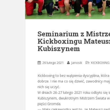
Seminarium z Mistrz
Kickboxingu Mateus
Kubiszynem
26 lutego 2021
Janosik
KICKBOXING
Kickboxing to bez wątpienia dyscyplina, któr
dobrze. I nie ma co się dziwić, zawodnicy ma
nich się uczyć.
W dniach 26-27 lutego 2021 roku odbyło si
Kubiszynem, dwukrotnym Mistrzem Świata w Ki
pięści Gromda.
— Małą ciekawostką jest to, że Mateusz swój 