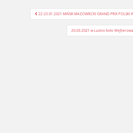
Nawigacja
22-23.01.2021 MIŃSK MAZOWIECKI GRAND PRIX POLSKI
postu
20.03.2021 w Luzino koło Wejherow