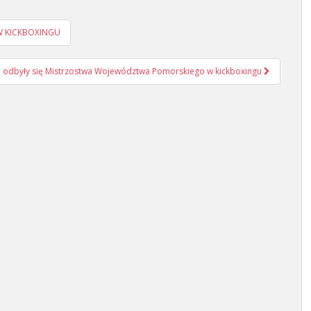
 W KICKBOXINGU
a odbyły się Mistrzostwa Województwa Pomorskiego w kickboxingu