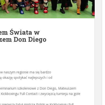
em Świata w
zem Don Diego
a w naszym regionie ma się bardzo
ją okazję spotykać najlepszych i od
ę seminarium szkoleniowe z Don Diego, Mateuszem
ckboxingu Full Contact i zwycięzcą turnieju na gołe
pierwszy tytuł mistrza Polski w Kickboxingu Full