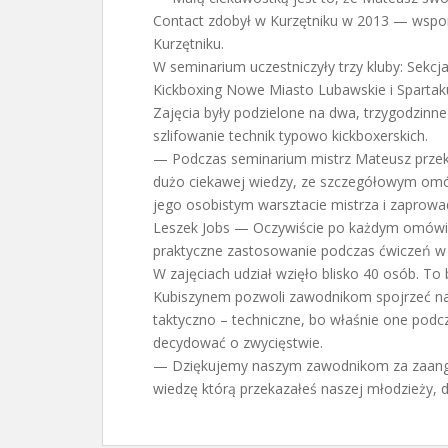
Contact zdobył w Kurzętniku w 2013 — wspomi
Kurzętniku.
W seminarium uczestniczyły trzy kluby: Sek
Kickboxing Nowe Miasto Lubawskie i Spartak
Zajęcia były podzielone na dwa, trzygodzinne 
szlifowanie technik typowo kickboxerskich.
— Podczas seminarium mistrz Mateusz prze
dużo ciekawej wiedzy, ze szczegółowym omów
jego osobistym warsztacie mistrza i zaprowad
Leszek Jobs — Oczywiście po każdym omówieni
praktyczne zastosowanie podczas ćwiczeń w 
W zajęciach udział wzięło blisko 40 osób. T
Kubiszynem pozwoli zawodnikom spojrzeć na t
taktyczno – techniczne, bo właśnie one pod
decydować o zwycięstwie.
— Dziękujemy naszym zawodnikom za zaanga
wiedzę którą przekazałeś naszej młodzieży,