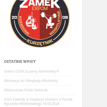
OSTATNIE WPISY
Srebro OOM Zuzanny Kamińskiej !!!
Eliminacje do Olimpiady Młodzieży
Mistrzostwa Polski Seniorek
XXXII Zawody w Dwuboju Siłowym o Puchar
Ryszarda Wiśniewskiego 18.05.2026