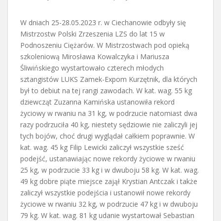
W dniach 25-28.05.2023 r. w Ciechanowie odbyły się
Mistrzostw Polski Zrzeszenia LZS do lat 15 w
Podnoszeniu Ciężarów. W Mistrzostwach pod opieką
szkoleniową Mirosława Kowalczyka i Mariusza
Śliwińskiego wystartowało czterech młodych
sztangistów LUKS Zamek-Expom Kurzętnik, dla których
był to debiut na tej rangi zawodach. W kat. wag. 55 kg
dziewcząt Zuzanna Kamińska ustanowiła rekord
życiowy w rwaniu na 31 kg, w podrzucie natomiast dwa
razy podrzuciła 40 kg, niestety sędziowie nie zaliczyli jej
tych bojów, choć drugi wyglądał całkiem poprawnie. W
kat. wag. 45 kg Filip Lewicki zaliczył wszystkie sześć
podejść, ustanawiając nowe rekordy życiowe w rwaniu
25 kg, w podrzucie 33 kg i w dwuboju 58 kg. W kat. wag.
49 kg dobre piąte miejsce zajął Krystian Antczak i także
zaliczył wszystkie podejścia i ustanowił nowe rekordy
życiowe w rwaniu 32 kg, w podrzucie 47 kg i w dwuboju
79 kg. W kat. wag. 81 kg udanie wystartował Sebastian