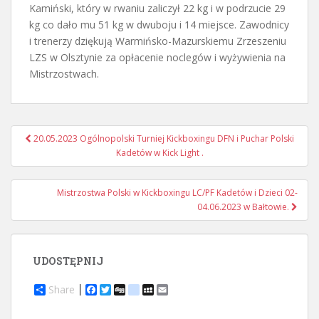
Kamiński, który w rwaniu zaliczył 22 kg i w podrzucie 29
kg co dało mu 51 kg w dwuboju i 14 miejsce. Zawodnicy
i trenerzy dziękują Warmińsko-Mazurskiemu Zrzeszeniu
LZS w Olsztynie za opłacenie noclegów i wyżywienia na
Mistrzostwach.
Nawigacja
20.05.2023 Ogólnopolski Turniej Kickboxingu DFN i Puchar Polski
postu
Kadetów w Kick Light .
Mistrzostwa Polski w Kickboxingu LC/PF Kadetów i Dzieci 02-
04.06.2023 w Bałtowie.
UDOSTĘPNIJ
Share
F
T
D
d
M
E
a
w
i
e
y
m
c
i
g
l
S
a