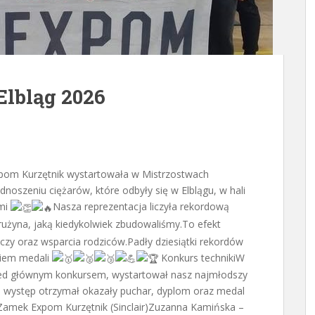
Elbląg 2026
pom Kurzętnik wystartowała w Mistrzostwach
zeniu ciężarów, które odbyły się w Elblągu, w hali
ami
Nasza reprezentacja liczyła rekordową
rużyna, jaką kiedykolwiek zbudowaliśmy.To efekt
czy oraz wsparcia rodziców.Padły dziesiątki rekordów
kiem medali
Konkurs technikiW
rzed głównym konkursem, wystartował nasz najmłodszy
j występ otrzymał okazały puchar, dyplom oraz medal
amek Expom Kurzętnik (Sinclair)Zuzanna Kamińska –