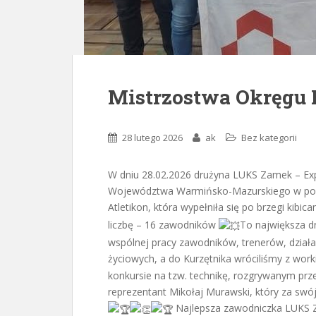
Mistrzostwa Okręgu 
28 lutego 2026
ak
Bez kategorii
W dniu 28.02.2026 drużyna LUKS Zamek – Ex
Województwa Warmińsko-Mazurskiego w podnos
Atletikon, która wypełniła się po brzegi kibic
liczbę – 16 zawodników
To największa d
wspólnej pracy zawodników, trenerów, działa
życiowych, a do Kurzętnika wróciliśmy z wor
konkursie na tzw. technikę, rozgrywanym p
reprezentant Mikołaj Murawski, który za swó
Najlepsza zawodniczka LUKS Z