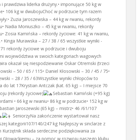
i prawdziwa liderka drużyny.• imponujące 50 kg w
cie• 106 kg w dwubojuChoć w podrzucie tym razem
były:• Zuzia Jaroszewska – 44 kg w rwaniu, rekordy
u• Nadia Moniuszko – 45 kg w rwaniu, rekordy
u• Zosia Kamińska – rekordy życiowe: 41 kg w rwaniu,
• Kinga Murawska – 27 / 38 / 65 wszystkie wyniki -
 / 71 rekordy życiowe w podrzucie i dwuboju
iami województwa w swoich kategoriach wagowych
aira okazał się niespodziewanie Oskar Otremski (trzeci
wski – 50 / 65 / 115• Daniel Kłosowski – 30 / 45 / 75•
wski – 28 / 35 / 63Wszystkie wyniki chłopców to
 do lat 17Krystian Antczak (kat. 65 kg) – I miejsce 70
oju (rekordy życiowe)
Sebastian Kamiński (+95 kg)
ordami • 66 kg w rwaniu• 86 kg w podrzucie• 152 kg w
astian Jaroszewski (65 kg) – mistrz• 46 /61/107
SeniorzyNa zakończenie wystartował nasz
szej kategorii107/140/247 kg Najlepszy w sinclarze z
Kurzętnik składa serdeczne podziękowania za
wi Głowackiemu – za pomoc w rozwoju naszego klubu