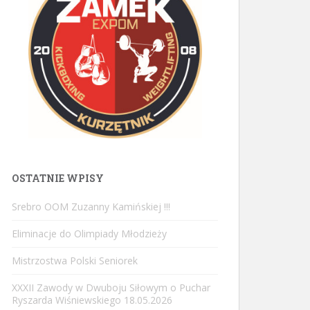
OSTATNIE WPISY
Srebro OOM Zuzanny Kamińskiej !!!
Eliminacje do Olimpiady Młodzieży
Mistrzostwa Polski Seniorek
XXXII Zawody w Dwuboju Siłowym o Puchar
Ryszarda Wiśniewskiego 18.05.2026