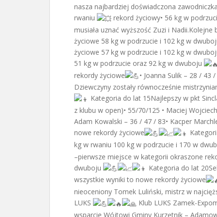
nasza najbardziej doświadczona zawodniczka 
rwaniu
rekord życiowy• 56 kg w podrzu
musiała uznać wyższość Zuzi i Nadii.Kolejne 
życiowe 58 kg w podrzucie i 102 kg w dwuboj
życiowe 57 kg w podrzucie i 102 kg w dwuboj
51 kg w podrzucie oraz 92 kg w dwuboju
rekordy życiowe
• Joanna Sulik – 28 / 43
Dziewczyny zostały równocześnie mistrzyn
Kategoria do lat 15Najlepszy w pkt Sincl
z klubu w open)• 55/70/125 • Maciej Wojciecho
Adam Kowalski – 36 / 47 / 83• Kacper Marchle
nowe rekordy życiowe
Kategoria
kg w rwaniu 100 kg w podrzucie i 170 w dwub
–pierwsze miejsce w kategorii okraszone rek
dwuboju
Kategoria do lat 20Seb
wszystkie wyniki to nowe rekordy życiowe
nieoceniony Tomek Luliński, mistrz w najcięż
LUKS
Klub LUKS Zamek-Expom 
wsparcie Wójtowi Gminy Kurzętnik – Adamo