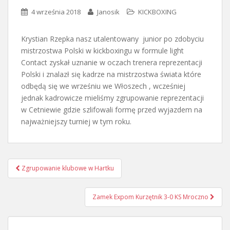
4 września 2018
Janosik
KICKBOXING
Krystian Rzepka nasz utalentowany junior po zdobyciu
mistrzostwa Polski w kickboxingu w formule light
Contact zyskał uznanie w oczach trenera reprezentacji
Polski i znalazł się kadrze na mistrzostwa świata które
odbędą się we wrześniu we Włoszech , wcześniej
jednak kadrowicze mieliśmy zgrupowanie reprezentacji
w Cetniewie gdzie szlifowali formę przed wyjazdem na
najważniejszy turniej w tym roku.
Nawigacja
Zgrupowanie klubowe w Hartku
postu
Zamek Expom Kurzętnik 3-0 KS Mroczno