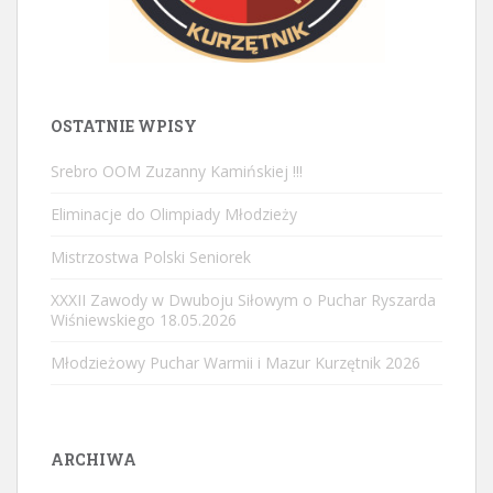
OSTATNIE WPISY
Srebro OOM Zuzanny Kamińskiej !!!
Eliminacje do Olimpiady Młodzieży
Mistrzostwa Polski Seniorek
XXXII Zawody w Dwuboju Siłowym o Puchar Ryszarda
Wiśniewskiego 18.05.2026
Młodzieżowy Puchar Warmii i Mazur Kurzętnik 2026
ARCHIWA