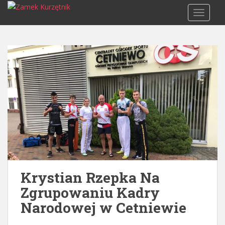
S
TOGGLE
k
i
p
t
o
m
a
i
n
c
o
n
t
e
Krystian Rzepka Na
n
Zgrupowaniu Kadry
t
Narodowej w Cetniewie