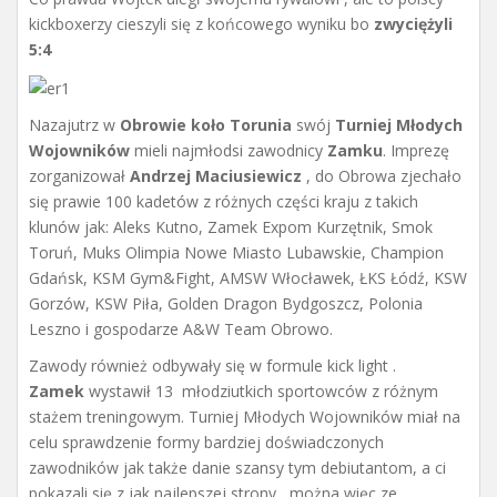
kickboxerzy cieszyli się z końcowego wyniku bo
zwyciężyli
5:4
Nazajutrz w
Obrowie koło Torunia
swój
Turniej Młodych
Wojowników
mieli najmłodsi zawodnicy
Zamku
. Imprezę
zorganizował
Andrzej Maciusiewicz
, do Obrowa zjechało
się prawie 100 kadetów z różnych części kraju z takich
klunów jak: Aleks Kutno, Zamek Expom Kurzętnik, Smok
Toruń, Muks Olimpia Nowe Miasto Lubawskie, Champion
Gdańsk, KSM Gym&Fight, AMSW Włocławek, ŁKS Łódź, KSW
Gorzów, KSW Piła, Golden Dragon Bydgoszcz, Polonia
Leszno i gospodarze A&W Team Obrowo.
Zawody również odbywały się w formule kick light .
Zamek
wystawił 13 młodziutkich sportowców z różnym
stażem treningowym. Turniej Młodych Wojowników miał na
celu sprawdzenie formy bardziej doświadczonych
zawodników jak także danie szansy tym debiutantom, a ci
pokazali się z jak najlepszej strony , można więc ze