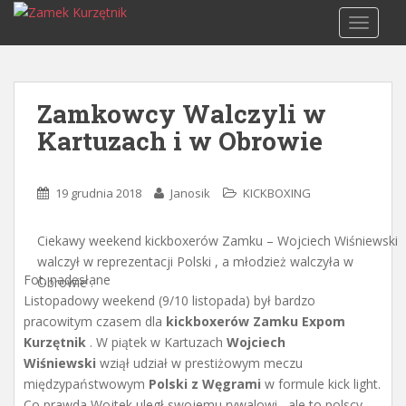
S
TOGGLE
k
i
p
t
Zamkowcy Walczyli w
o
Kartuzach i w Obrowie
m
a
i
19 grudnia 2018
Janosik
KICKBOXING
n
c
o
Ciekawy weekend kickboxerów Zamku – Wojciech Wiśniewski
n
walczył w reprezentacji Polski , a młodzież walczyła w
Fot. nadesłane
t
Obrowie .
Listopadowy weekend (9/10 listopada) był bardzo
e
pracowitym czasem dla
kickboxerów Zamku Expom
n
Kurzętnik
. W piątek w Kartuzach
Wojciech
t
Wiśniewski
wziął udział w prestiżowym meczu
międzypaństwowym
Polski z Węgrami
w formule kick light.
Co prawda Wojtek uległ swojemu rywalowi , ale to polscy