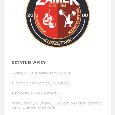
OSTATNIE WPISY
Srebro OOM Zuzanny Kamińskiej !!!
Eliminacje do Olimpiady Młodzieży
Mistrzostwa Polski Seniorek
XXXII Zawody w Dwuboju Siłowym o Puchar Ryszarda
Wiśniewskiego 18.05.2026