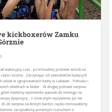
we kickboxerów Zamku
Górznie
NG
i wakacyjny czas , po króciutkiej przerwie wrócili na
j części sezonu . Zaczynając od zawodników będących
li udział w zgrupowaniach kadry w Lubawie , Pułtusku i
oich obiektach w klubie . W drugiej połowie sierpnia
 gdzie mieliśmy wyśmienite warunki do treningu na
 swojej dyspozycji , o smacznym wyżywieniu już nie
0-26 sierpnia na którym bardzo ciężko trenowaliśmy
odziennie zaczynaliśmy porannym rozruchem o