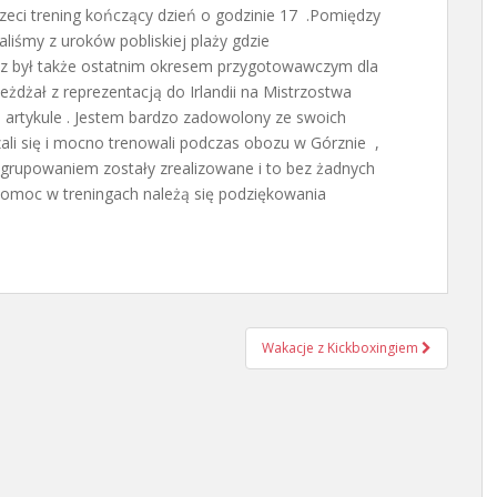
trzeci trening kończący dzień o godzinie 17 .Pomiędzy
aliśmy z uroków pobliskiej plaży gdzie
óz był także ostatnim okresem przygotowawczym dla
eżdżał z reprezentacją do Irlandii na Mistrzostwa
 artykule . Jestem bardzo zadowolony ze swoich
li się i mocno trenowali podczas obozu w Górznie ,
 zgrupowaniem zostały zrealizowane i to bez żadnych
za pomoc w treningach należą się podziękowania
Wakacje z Kickboxingiem