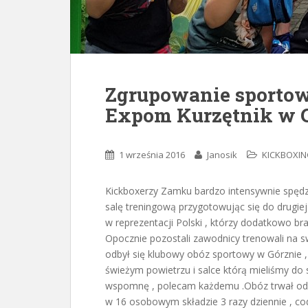
Zgrupowanie sporto
Expom Kurzętnik w 
1 września 2016
Janosik
KICKBOXI
Kickboxerzy Zamku bardzo intensywnie spędzal
salę treningową przygotowując się do drugie
w reprezentacji Polski , którzy dodatkowo bra
Opocznie pozostali zawodnicy trenowali na sw
odbył się klubowy obóz sportowy w Górznie ,
świeżym powietrzu i salce którą mieliśmy do
wspomnę , polecam każdemu .Obóz trwał od 2
w 16 osobowym składzie 3 razy dziennie , c