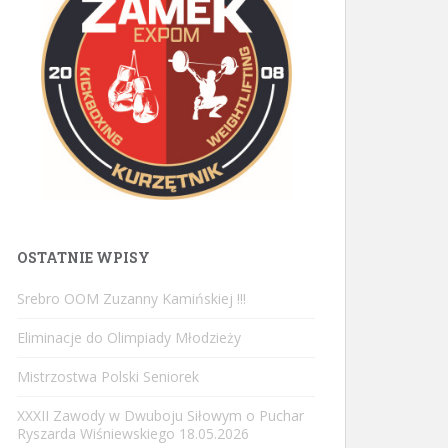
OSTATNIE WPISY
Srebro OOM Zuzanny Kamińskiej !!!
Eliminacje do Olimpiady Młodzieży
Mistrzostwa Polski Seniorek
XXXII Zawody w Dwuboju Siłowym o Puchar
Ryszarda Wiśniewskiego 18.05.2026