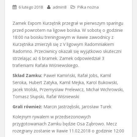
6 lutego 2018
admin8
Piłka nożna
Zamek Expom Kurzętnik przegrał w pierwszym sparingu
przed powrotem na ligowe boiska. W sobotę o godzinie
18:00 na boisku treningowym w Iławie zawodnicy z
Kurzętnika zmierzyli się z V ligowym Radomniakiem
Radomno. Przeciwnicy okazali się wyjątkowo skuteczni
strzelając aż 6 bramek. Zamek odpowiedział 3
trafieniami Rafała Wiśniewskiego.
Skład Zamku:
Paweł Kamiński, Rafał Jobs, Kamil
Seroka, Hubert Zatyka, Kamil Mejka, Karol Bukowski,
Jacek Wolski, Przemysław Prelewicz, Michał Wichrowski,
Tomasz Słupski, Rafał Wiśniewski
Grali również:
Marcin Jastrzębski, Jarosław Turek
Kolejnym rywalem w przedsezonowych
przygotowaniach Zamku będzie Osa Ząbrowo. Mecz
rozegrany zostanie w Iławie 11.02.2018 o godzinie 12:00