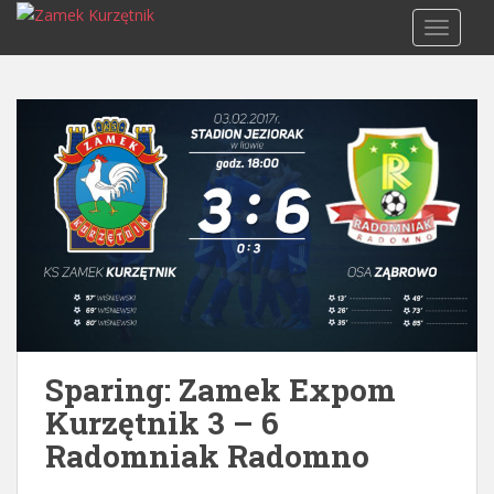
S
TOGGLE
k
i
p
t
o
m
a
i
n
c
o
n
t
e
Sparing: Zamek Expom
n
Kurzętnik 3 – 6
t
Radomniak Radomno