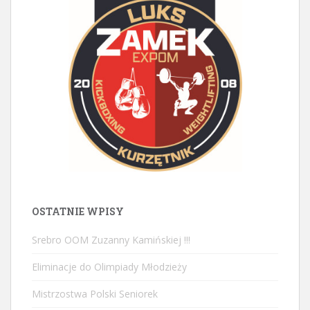
OSTATNIE WPISY
Srebro OOM Zuzanny Kamińskiej !!!
Eliminacje do Olimpiady Młodzieży
Mistrzostwa Polski Seniorek