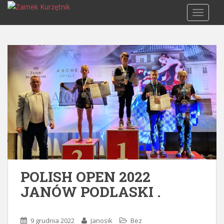
S
TOGGLE
k
i
p
t
o
m
a
i
n
c
o
n
t
e
POLISH OPEN 2022
n
JANÓW PODLASKI .
t
9 grudnia 2022
Janosik
Bez