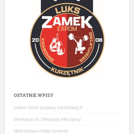
OSTATNIE WPISY
Srebro OOM Zuzanny Kamińskiej !!!
Eliminacje do Olimpiady Młodzieży
Mistrzostwa Polski Seniorek