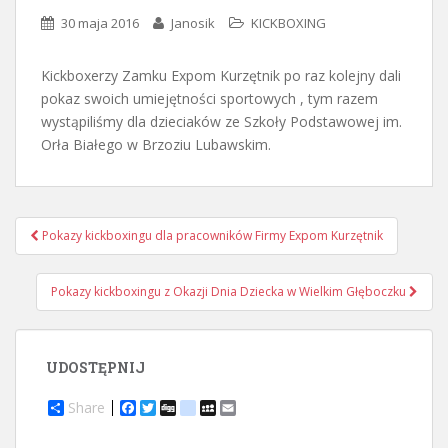
30 maja 2016
Janosik
KICKBOXING
Kickboxerzy Zamku Expom Kurzętnik po raz kolejny dali
pokaz swoich umiejętności sportowych , tym razem
wystąpiliśmy dla dzieciaków ze Szkoły Podstawowej im.
Orła Białego w Brzoziu Lubawskim.
Nawigacja
Pokazy kickboxingu dla pracowników Firmy Expom Kurzętnik
postu
Pokazy kickboxingu z Okazji Dnia Dziecka w Wielkim Głęboczku
UDOSTĘPNIJ
Share
F
T
D
d
M
E
a
w
i
e
y
m
c
i
g
l
S
a