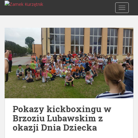
S
TOGGLE
k
i
p
t
o
m
a
i
n
c
o
n
t
e
Pokazy kickboxingu w
n
Brzoziu Lubawskim z
t
okazji Dnia Dziecka